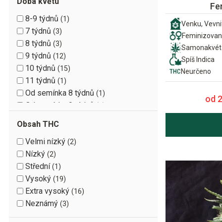
Doba květu
Fe
8-9 týdnů
1
Venku, Vevni
7 týdnů
3
Feminizova
8 týdnů
3
Samonakvét
9 týdnů
12
Spíš Indica
10 týdnů
15
Neurčeno
11 týdnů
1
Od semínka 8 týdnů
1
od 
Od semínka 9 týdnů
3
Od semínka 10 týdnů
4
Obsah THC
Od semínka 11 týdnů
2
Velmi nízký
2
Od semínka 12 týdnů
2
Nízký
2
Od semínka 13 týdnů
1
Střední
1
Vysoký
19
Extra vysoký
16
Neznámý
3