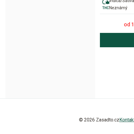
Indica/Sativ
Neznámý
od 
© 2026 Zasadto.cz
Kontak