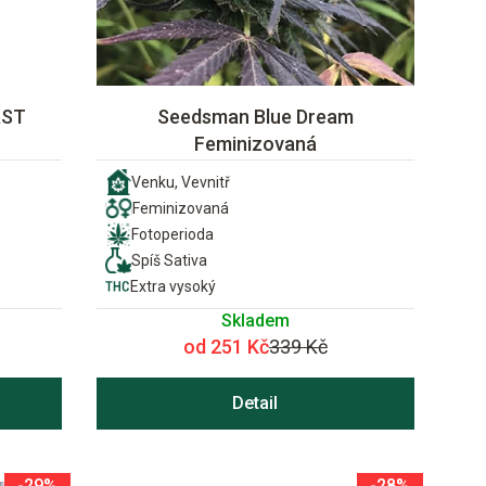
AST
Seedsman Blue Dream
Feminizovaná
Venku, Vevnitř
Feminizovaná
Fotoperioda
Spíš Sativa
Extra vysoký
Skladem
od 251 Kč
339 Kč
Detail
-29%
-28%