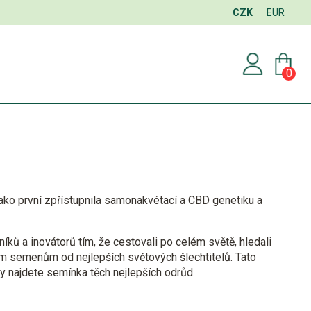
CZK
EUR
0
ako první zpřístupnila samonakvétací a CBD genetiku a
níků
a inovátorů tím, že cestovali po celém světě, hledali
ím semenům od nejlepších světových šlechtitelů. Tato
dy najdete semínka těch nejlepších odrůd.