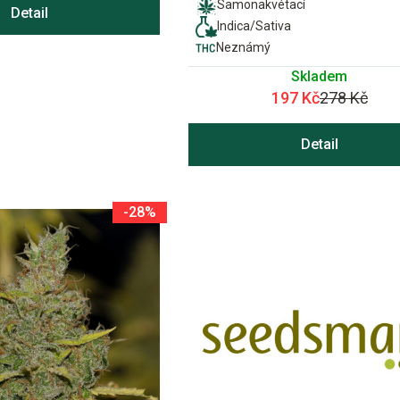
Samonakvétací
Detail
Indica/Sativa
Neznámý
Skladem
197 Kč
278 Kč
Detail
-28%