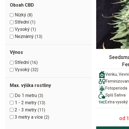
Obsah CBD
Nízký
8
Střední
1
Vysoký
1
Neznámý
13
Výnos
Seedsma
Střední
16
Fe
Vysoký
32
Venku, Vevni
Feminizova
Max. výška rostliny
Fotoperioda
Do 1 metru
Spíš Sativa
3
Extra vysoký
1 - 2 metry
13
2 - 3 metry
11
3 metry a více
2
od 