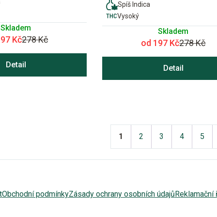
a
Spíš Indica
Vysoký
Skladem
Skladem
197 Kč
278 Kč
od 197 Kč
278 Kč
Detail
Detail
1
2
3
4
5
t
Obchodní podmínky
Zásady ochrany osobních údajů
Reklamační 