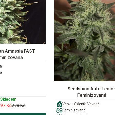
n Amnesia FAST
minizovaná
tř
ná
Seedsman Auto Lemo
Feminizovaná
Skladem
Venku, Skleník, Vevnitř
197 Kč
278 Kč
Feminizovaná