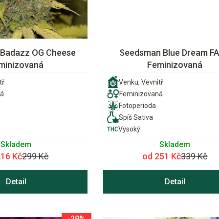
Badazz OG Cheese
Seedsman Blue Dream F
minizovaná
Feminizovaná
tř
Venku, Vevnitř
ná
Feminizovaná
Fotoperioda
Spíš Sativa
Vysoký
Skladem
Skladem
216 Kč
299 Kč
od 251 Kč
339 Kč
Detail
Detail
-29%