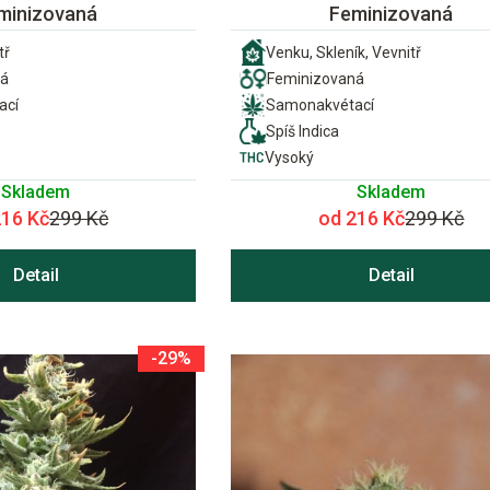
minizovaná
Feminizovaná
tř
Venku, Skleník, Vevnitř
ná
Feminizovaná
ací
Samonakvétací
Spíš Indica
Vysoký
Skladem
Skladem
216 Kč
299 Kč
od 216 Kč
299 Kč
Detail
Detail
-29%