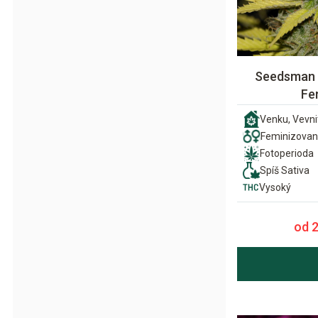
Seedsman 
Fe
Venku, Vevni
Feminizova
Fotoperioda
Spíš Sativa
Vysoký
od 