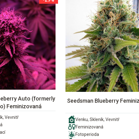
eberry Auto (formerly
Seedsman Blueberry Femini
to) Feminizovaná
k, Vevnitř
Venku, Skleník, Vevnitř
ná
Feminizovaná
ací
Fotoperioda