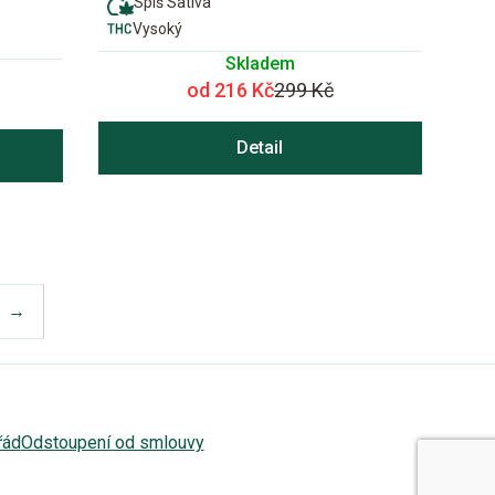
Spíš Sativa
Vysoký
Skladem
od 216 Kč
299 Kč
Detail
→
řád
Odstoupení od smlouvy