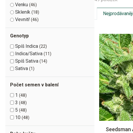
Venku
46
Skleník
18
Nejprodávaněj
Vevnitř
46
Genotyp
Spíš Indica
22
Indica/Sativa
11
Spíš Sativa
14
Sativa
1
Počet semen v balení
1
48
3
48
5
48
10
48
Seedsman A