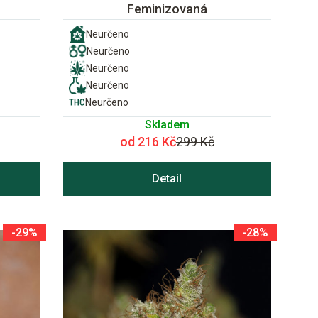
Feminizovaná
Neurčeno
Neurčeno
Neurčeno
Neurčeno
Neurčeno
Skladem
od 216 Kč
299 Kč
Detail
-29%
-28%