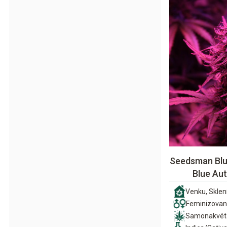
Seedsman Blu
Blue Au
Venku, Sklení
Feminizova
Samonakvét