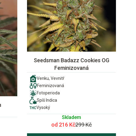
Seedsman Badazz Cookies OG
Feminizovaná
Venku, Vevnitř
Feminizovaná
Fotoperioda
Spíš Indica
n
Vysoký
Skladem
od 216 Kč
299 Kč