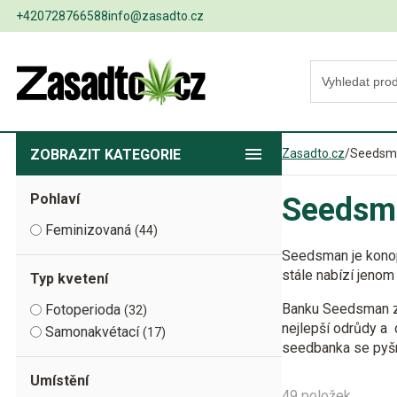
+420728766588
info@zasadto.cz
ZOBRAZIT
KATEGORIE
Zasadto.cz
/
Seedsm
Pohlaví
Seedsm
Feminizovaná
44
Seedsman je konop
stále nabízí jenom 
Typ kvetení
Banku Seedsman zal
Fotoperioda
32
nejlepší odrůdy a 
Samonakvétací
17
seedbanka se pyšní
Umístění
49 položek