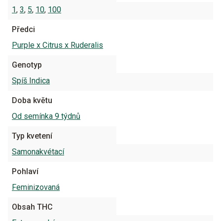
1
,
3
,
5
,
10
,
100
Předci
Purple x Citrus x Ruderalis
Genotyp
Spíš Indica
Doba květu
Od semínka 9 týdnů
Typ kvetení
Samonakvétací
Pohlaví
Feminizovaná
Obsah THC