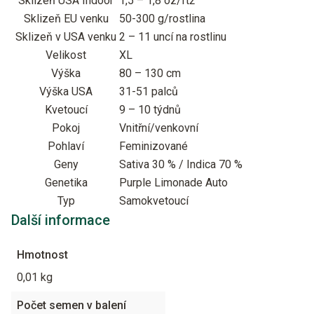
Sklizeň USA Indoor
1,5 – 1,8 oz/ft2
Sklizeň EU venku
50-300 g/rostlina
Sklizeň v USA venku
2 – 11 uncí na rostlinu
Velikost
XL
Výška
80 – 130 cm
Výška USA
31-51 palců
Kvetoucí
9 – 10 týdnů
Pokoj
Vnitřní/venkovní
Pohlaví
Feminizované
Geny
Sativa 30 % / Indica 70 %
Genetika
Purple Limonade Auto
Typ
Samokvetoucí
Další informace
Hmotnost
0,01 kg
Počet semen v balení