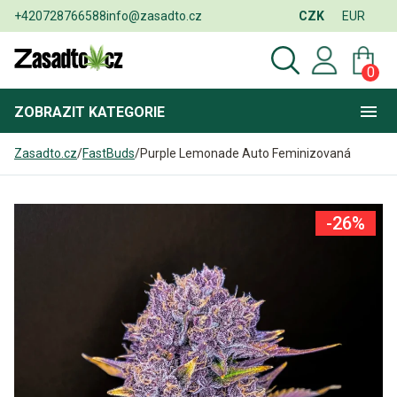
+420728766588
info@zasadto.cz
CZK
EUR
0
ZOBRAZIT
KATEGORIE
Zasadto.cz
/
FastBuds
/
Purple Lemonade Auto Feminizovaná
-26%