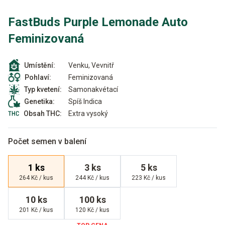
FastBuds Purple Lemonade Auto
Feminizovaná
Venku, Vevnitř
Umístění:
Feminizovaná
Pohlaví:
Samonakvétací
Typ kvetení:
Spíš Indica
Genetika:
Extra vysoký
Obsah THC:
Počet semen v balení
1 ks
3 ks
5 ks
264 Kč / kus
244 Kč / kus
223 Kč / kus
10 ks
100 ks
201 Kč / kus
120 Kč / kus