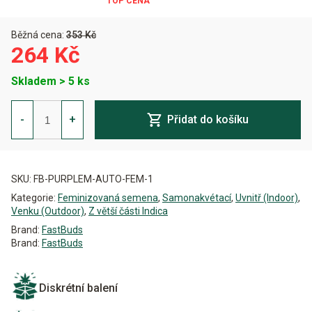
Běžná cena:
353 Kč
264 Kč
Skladem > 5 ks
Purple
Lemonade
-
+
Přidat do košíku
Auto
Feminizovaná
množství
Alternative:
SKU:
FB-PURPLEM-AUTO-FEM-1
Kategorie:
Feminizovaná semena
,
Samonakvétací
,
Uvnitř (Indoor)
,
Venku (Outdoor)
,
Z větší části Indica
Brand:
FastBuds
Brand:
FastBuds
Diskrétní balení