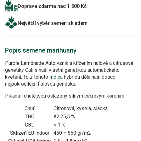
Doprava zdarma nad 1 500 Kč
Největší výběr semen skladem
Popis semene marihuany
Purple Lemonade Auto vznikla křížením fialové a citrusové
genetiky Cali s naší vlastní genetikou automatického
kvetení. To z tohoto
Indica
hybridu dělá naši dosud
nejpokročilejší fialovou genetiku.
Pikantní chutě jsou oslazeny silným cukrovým kořením.
Chuť
Citronová, kyselá, sladká
THC
Až 25,5 %
CBD
< 1 %
Sklizeň EU Indoor
450 – 550 gr/m2