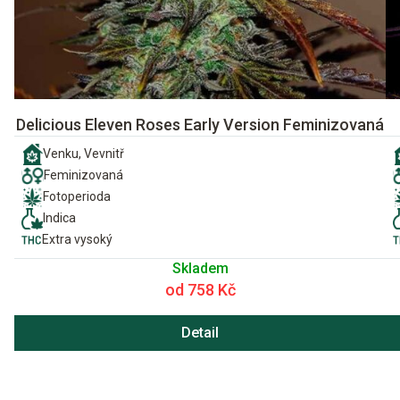
Delicious Eleven Roses Early Version Feminizovaná
Venku, Vevnitř
Feminizovaná
Fotoperioda
Indica
Extra vysoký
Skladem
od 758 Kč
Detail