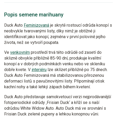
Popis semene marihuany
Duck Auto
Feminizovaná
je skrytě rostoucí odrůda konopí s
neobvykle tvarovanými listy, díky nimž je obtížné ji
identifikovat jako konopí, zejména v první polovině jejího
života, než se vytvoří poupata.
Ve
venkovním
prostředí trvá této odrůdě od zasetí do
sklizně obvykle přibližně 85-90 dní, produkuje kvalitní
konopí a v dobrých podmínkách venku nebo ve skleníku
dobře kvete. V
interiéru
lze sklízet přibližně po 75 dnech.
Duck Auto Feminizovaná má stabilizovanou přirozenou
deformaci listů s pavučinovitými listy. Připomínají otisk
kachní nohy a také lehký zápach během kvetení.
Duck Auto představuje samokvetoucí verzi nejprodávanější
fotoperiodické odrůdy ‚Frisian Duck‘ a kříží se s naší
odrůdou White Widow Auto. Auto Duck má ve srovnání s
Frisian Duck zelené pupeny a lehkou konopnou vůni.