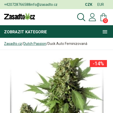
+420728766588
info@zasadto.cz
CZK
EUR
0
ZOBRAZIT
KATEGORIE
Zasadto.cz
/
Dutch Passion
/
Duck Auto Feminizovaná
-14%