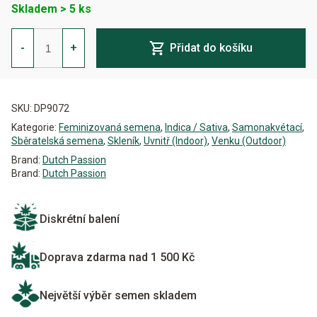
Skladem > 5 ks
Duck
Auto
-
+
Přidat do košíku
Feminizovaná
množství
Alternative:
SKU:
DP9072
Kategorie:
Feminizovaná semena
,
Indica / Sativa
,
Samonakvétací
,
Sběratelská semena
,
Skleník
,
Uvnitř (Indoor)
,
Venku (Outdoor)
Brand:
Dutch Passion
Brand:
Dutch Passion
Diskrétní balení
Doprava zdarma nad 1 500 Kč
Největší výběr semen skladem