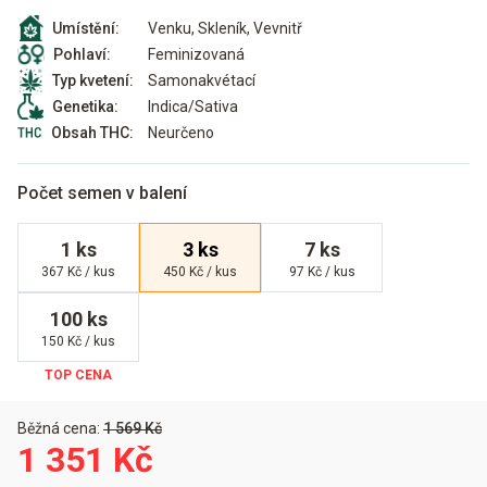
Venku, Skleník, Vevnitř
Umístění:
Feminizovaná
Pohlaví:
Samonakvétací
Typ kvetení:
Indica/Sativa
Genetika:
Neurčeno
Obsah THC:
Počet semen v balení
1 ks
3 ks
7 ks
367 Kč / kus
450 Kč / kus
97 Kč / kus
100 ks
150 Kč / kus
Běžná cena:
1 569 Kč
1 351 Kč