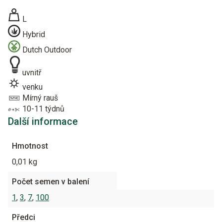
L
Hybrid
Dutch Outdoor
uvnitř
venku
Mírný rauš
10-11 týdnů
Další informace
Hmotnost
0,01 kg
Počet semen v balení
1
,
3
,
7
,
100
Předci