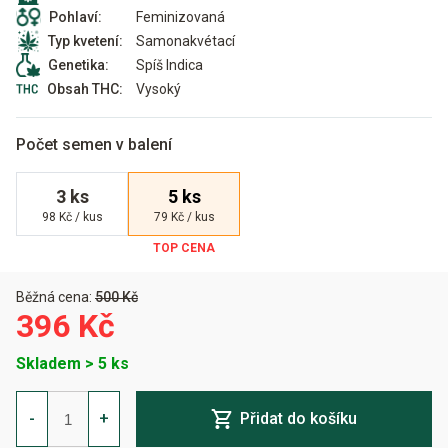
Feminizovaná
Pohlaví:
Samonakvétací
Typ kvetení:
Spíš Indica
Genetika:
Vysoký
Obsah THC:
Počet semen v balení
3 ks
5 ks
98 Kč / kus
79 Kč / kus
Běžná cena:
500 Kč
396 Kč
Skladem > 5 ks
Auto
00
-
+
Přidat do košíku
Kush
Feminizovaná