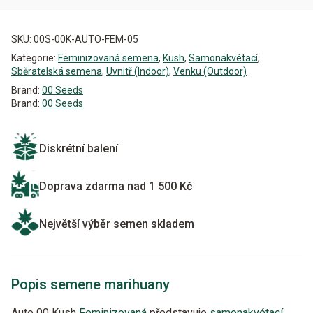
množství
Alternative:
SKU:
00S-00K-AUTO-FEM-05
Kategorie:
Feminizovaná semena
,
Kush
,
Samonakvétací
,
Sběratelská semena
,
Uvnitř (Indoor)
,
Venku (Outdoor)
Brand:
00 Seeds
Brand:
00 Seeds
Diskrétní balení
Doprava zdarma nad 1 500 Kč
Největší výběr semen skladem
Popis semene marihuany
Auto 00 Kush
Feminizovaná
představuje
samonakvétací