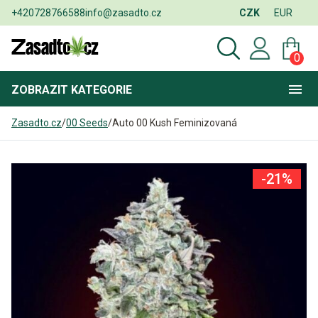
+420728766588
info@zasadto.cz
CZK
EUR
0
ZOBRAZIT
KATEGORIE
Zasadto.cz
/
00 Seeds
/
Auto 00 Kush Feminizovaná
-21%