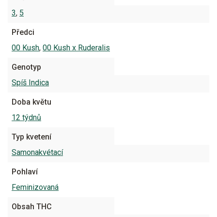
3
,
5
Předci
00 Kush
,
00 Kush x Ruderalis
Genotyp
Spíš Indica
Doba květu
12 týdnů
Typ kvetení
Samonakvétací
Pohlaví
Feminizovaná
Obsah THC