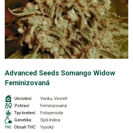
Advanced Seeds Somango Widow
Feminizovaná
Venku, Vevnitř
Umístění:
Feminizovaná
Pohlaví:
Fotoperioda
Typ kvetení:
Spíš Indica
Genetika:
Vysoký
Obsah THC: