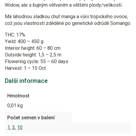
Widow, ale s bujným větvením a většími plody/velikostí.
Má lahodnou sladkou chuť manga a vůni tropického ovoce,
což jsou vlastnosti zděděné po genetické odrůdě Somango.
THC: 17%
Yield: 400 – 450 g
Interior height: 60 – 80 cm
Outside height: 1,5 – 2,5 m
Flowering cycle: 55 – 60 days
Harvest: 1 – 15 Oct.
Další informace
Hmotnost
0,01 kg
Počet semen v balení
1
,
3
,
10