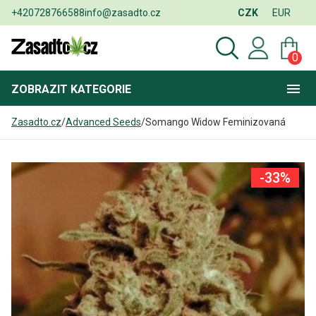
+420728766588
info@zasadto.cz
CZK
EUR
0
ZOBRAZIT
KATEGORIE
Zasadto.cz
/
Advanced Seeds
/
Somango Widow Feminizovaná
-33%