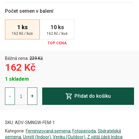
Počet semen v balení
1 ks
10 ks
162 Kč / kus
162 Kč / kus
Běžná cena:
239 Kč
162 Kč
1 skladem
Somango
Widow
-
+
Přidat do košíku
Feminizovaná
množství
Alternative:
SKU:
ADV-SMNGW-FEM-1
Kategorie:
Feminizovaná semena
,
Fotoperioda
,
Sběratelská
semena
,
Uvnitř (Indoor)
,
Venku (Outdoor)
,
Z větší části Indica