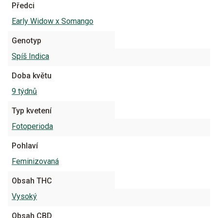
Předci
Early Widow x Somango
Genotyp
Spíš Indica
Doba květu
9 týdnů
Typ kvetení
Fotoperioda
Pohlaví
Feminizovaná
Obsah THC
Vysoký
Obsah CBD