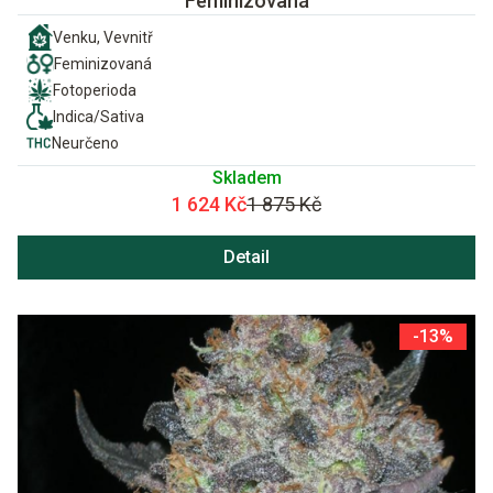
Feminizovaná
Venku, Vevnitř
Feminizovaná
Fotoperioda
Indica/Sativa
Neurčeno
Skladem
1 624 Kč
1 875 Kč
Detail
-13%