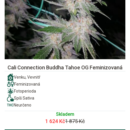
Cali Connection Buddha Tahoe OG Feminizovaná
Venku, Vevnitř
Feminizovaná
Fotoperioda
Spíš Sativa
Neurčeno
Skladem
1 624 Kč
1 875 Kč