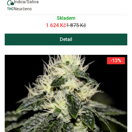
Indica/Sativa
Neurčeno
Skladem
1 624 Kč
1 875 Kč
Detail
-13%