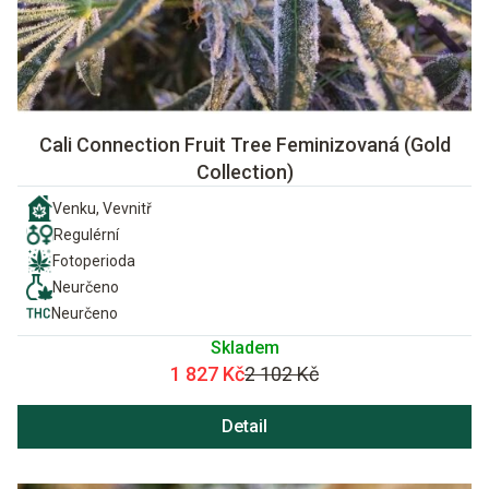
Cali Connection Fruit Tree Feminizovaná (Gold
Collection)
Venku, Vevnitř
Regulérní
Fotoperioda
Neurčeno
Neurčeno
Skladem
1 827 Kč
2 102 Kč
Detail