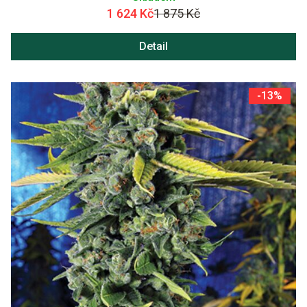
1 624 Kč
1 875 Kč
Detail
-13%