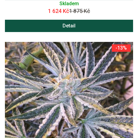
Skladem
1 624 Kč
1 875 Kč
Detail
-13%