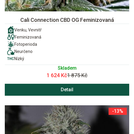
Cali Connection CBD OG Feminizovaná
Venku, Vevnitř
Feminizovaná
Fotoperioda
Neurčeno
Nízký
Skladem
1 624 Kč
1 875 Kč
Detail
-13%