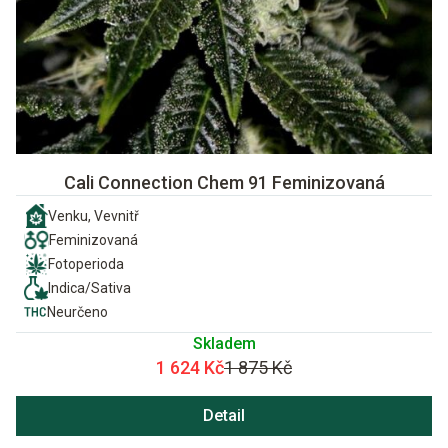
Cali Connection Chem 91 Feminizovaná
Venku, Vevnitř
Feminizovaná
Fotoperioda
Indica/Sativa
Neurčeno
Skladem
1 624 Kč
1 875 Kč
Detail