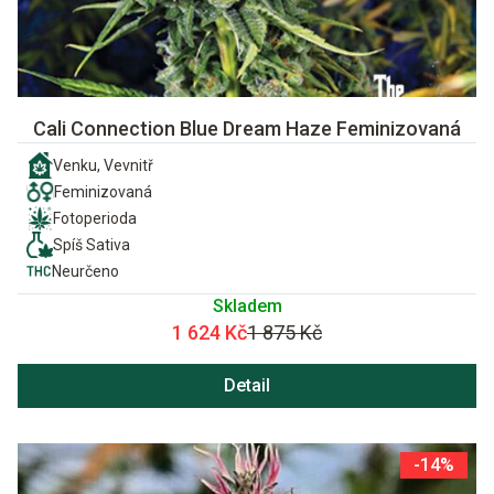
Cali Connection Blue Dream Haze Feminizovaná
Venku, Vevnitř
Feminizovaná
Fotoperioda
Spíš Sativa
Neurčeno
Skladem
1 624 Kč
1 875 Kč
Detail
-14%