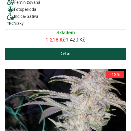
Feminizovaná
Fotoperioda
Indica/Sativa
Nízký
Skladem
1 218 Kč
1 420 Kč
Detail
-13%