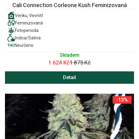
Cali Connection Corleone Kush Feminizovaná
Venku, Vevnitř
Feminizovaná
Fotoperioda
Indica/Sativa
Neurčeno
Skladem
1 624 Kč
1 875 Kč
Detail
-13%