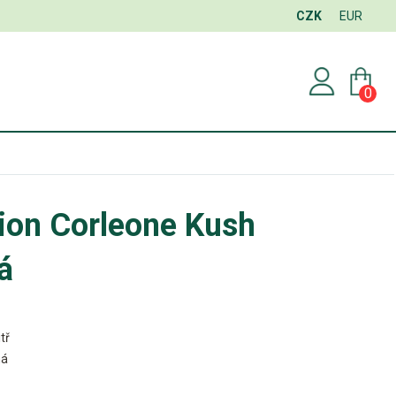
CZK
EUR
0
ion Corleone Kush
á
tř
ná