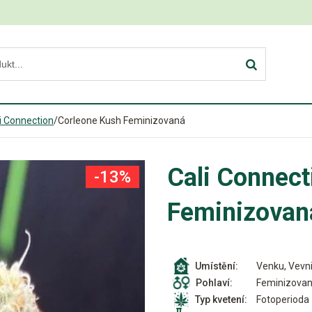
i Connection
/
Corleone Kush Feminizovaná
Cali Connect
-13%
Feminizovan
Venku, Vevni
Umístění:
Feminizova
Pohlaví:
Fotoperioda
Typ kvetení: