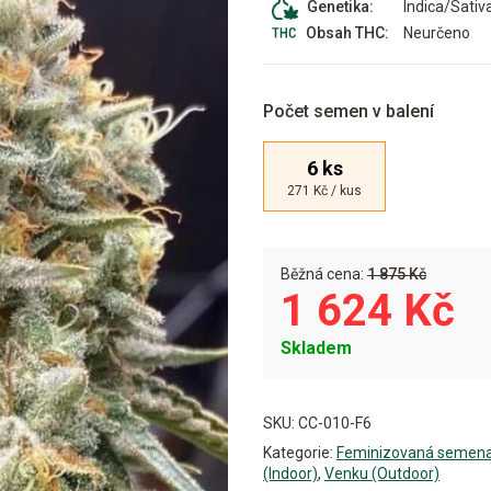
Indica/Sativ
Genetika:
Neurčeno
Obsah THC:
Počet semen v balení
6 ks
271 Kč / kus
Běžná cena:
1 875 Kč
1 624 Kč
Skladem
Alternative:
SKU:
CC-010-F6
Kategorie:
Feminizovaná semen
(Indoor)
,
Venku (Outdoor)