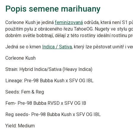
Popis semene marihuany
Corleone Kush je jediná
feminizovaná
odrůda, která není S1 pů
použitím pylu z obráceného řezu TahoeOG. Nugety ve stylu gol
dobrém světle bobtnají, dělají z této rostliny ideální rostlinu
Jedná se o kmen
Indica / Sativa
, který lze pěstovat uvnitř i v
Corleone Kush
Strain: Hybrid Indica/Sativa (Heavy Indica)
Lineage: Pre-98 Bubba Kush x SFV OG IBL
Seeds: Fem & Reg
Fem- Pre-98 Bubba RVSD x SFV OG IB
Reg seeds- Pre-98 Bubba Kush x SFV OG IBL
Yield: Medium