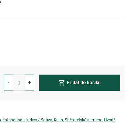
a
Corleone
Kush
-
+
Přidat do košíku
Feminizovaná
množství
a
,
Fotoperioda
,
Indica / Sativa
,
Kush
,
Sběratelská semena
,
Uvnitř