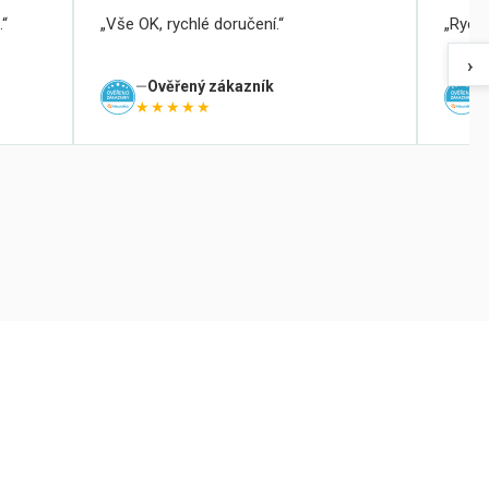
.
Vše OK, rychlé doručení.
Rychl
›
Ověřený zákazník
★★★★★