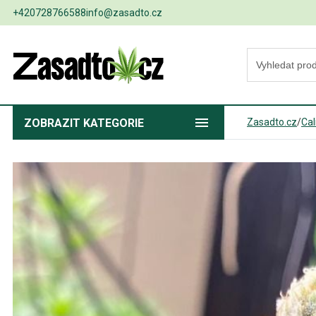
+420728766588
info@zasadto.cz
ZOBRAZIT
KATEGORIE
Zasadto.cz
/
Cal