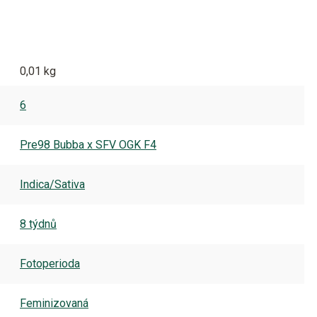
0,01 kg
6
Pre98 Bubba x SFV OGK F4
Indica/Sativa
8 týdnů
Fotoperioda
Feminizovaná