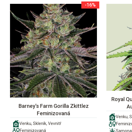
-16%
Royal Qu
Barney's Farm Gorilla Zkittlez
A
Feminizovaná
Venku, S
Venku, Skleník, Vevnitř
Feminiz
Feminizovaná
Samonak