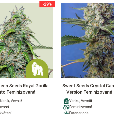
-29%
een Seeds Royal Gorilla
Sweet Seeds Crystal Can
uto Feminizovaná
Version Feminizovaná
kleník, Vevnitř
Venku, Vevnitř
ovaná
Feminizovaná
vétací
Fotoperioda