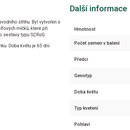
Další informace
vodního střihu. Byl vytvořen s
fových míčků, které při
Hmotnost
 pro sestavy typu SCRoG.
Počet semen v balení
enku. Doba květu je 65 dní.
Předci
Genotyp
Doba květu
Typ kvetení
Pohlaví