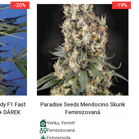
-20%
-19%
dy F1 Fast
Paradise Seeds Mendocino Skunk
 + DÁREK
Feminizovaná
Venku, Vevnitř
Feminizovaná
Fotoperioda