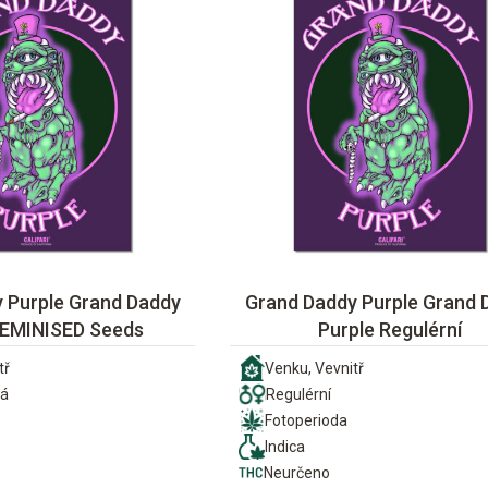
 Purple Grand Daddy
Grand Daddy Purple Grand 
FEMINISED Seeds
Purple Regulérní
tř
Venku, Vevnitř
ná
Regulérní
Fotoperioda
Indica
Neurčeno