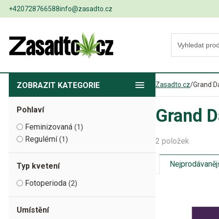
+420728766588
info@zasadto.cz
ZOBRAZIT
KATEGORIE
Zasadto.cz
/
Grand D
Pohlaví
Grand D
Feminizovaná
1
Regulérní
1
2 položek
Nejprodávaněj
Typ kvetení
Fotoperioda
2
Umístění