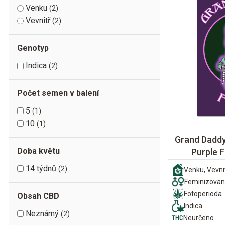
Venku
2
Vevnitř
2
Genotyp
Indica
2
Počet semen v balení
5
1
10
1
Grand Daddy
Doba květu
Purple 
14 týdnů
2
Venku, Vevni
Feminizova
Fotoperioda
Obsah CBD
Indica
Neznámý
2
Neurčeno