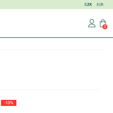
CZK
EUR
0
-13%