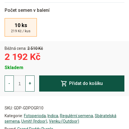
Počet semen v balení
10 ks
219 Kč / kus
Běžná cena:
2 510 Kč
2 192 Kč
Skladem
Grand
Daddy
-
+
Přidat do košíku
Purple
Regulérní
množství
Alternative:
SKU:
GDP-GDPOGR10
Kategorie:
Fotoperioda
,
Indica
,
Regulérní semena
,
Sběratelská
semena
,
Uvnitř (Indoor)
,
Venku (Outdoor)