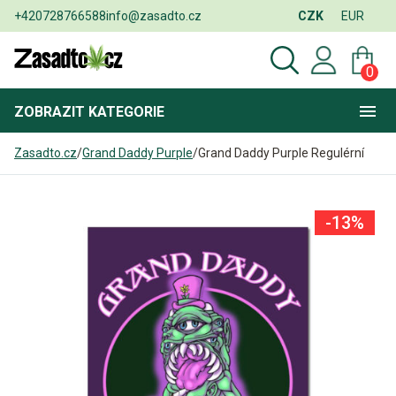
+420728766588
info@zasadto.cz
CZK
EUR
0
ZOBRAZIT
KATEGORIE
Zasadto.cz
/
Grand Daddy Purple
/
Grand Daddy Purple Regulérní
-13%