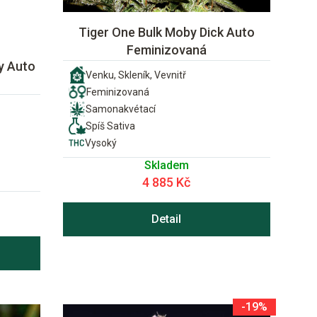
Tiger One Bulk Moby Dick Auto
Feminizovaná
y Auto
Venku, Skleník, Vevnitř
Feminizovaná
Samonakvétací
Spíš Sativa
Vysoký
Skladem
4 885 Kč
Detail
-19%