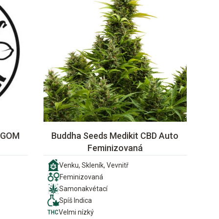
i GOM
Buddha Seeds Medikit CBD Auto
Feminizovaná
Venku, Skleník, Vevnitř
Feminizovaná
Samonakvétací
Spíš Indica
Velmi nízký