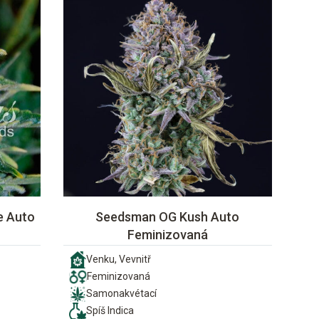
ue Auto
Seedsman OG Kush Auto
Feminizovaná
Venku, Vevnitř
Feminizovaná
Samonakvétací
Spíš Indica