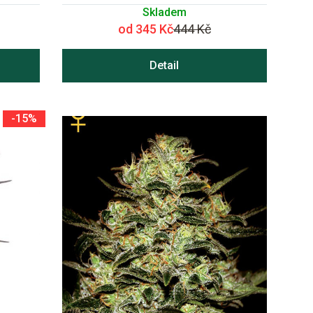
Skladem
od 345 Kč
444 Kč
Detail
-15%