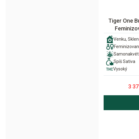
Tiger One B
Feminizo
Venku, Sklení
Feminizova
Samonakvét
Spíš Sativa
Vysoký
3 37