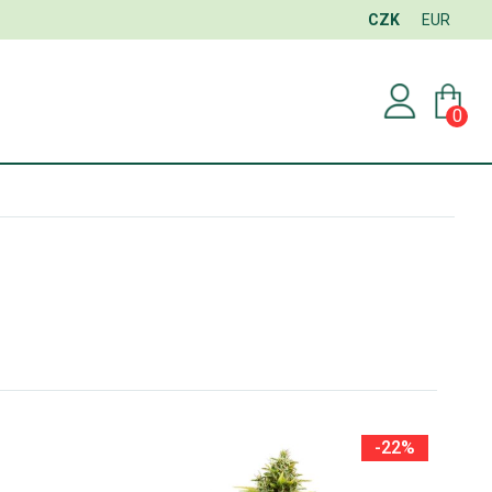
CZK
EUR
0
-22%