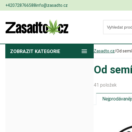
+420728766588
info@zasadto.cz
ZOBRAZIT
KATEGORIE
Zasadto.cz
/
Od semí
Od semí
41 položek
Nejprodávaněj