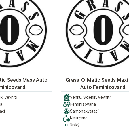
tic Seeds Mass Auto
Grass-O-Matic Seeds Max
minizovaná
Auto Feminizovaná
k, Vevnitř
Venku, Skleník, Vevnitř
ná
Feminizovaná
ací
Samonakvétací
Neurčeno
Nízký