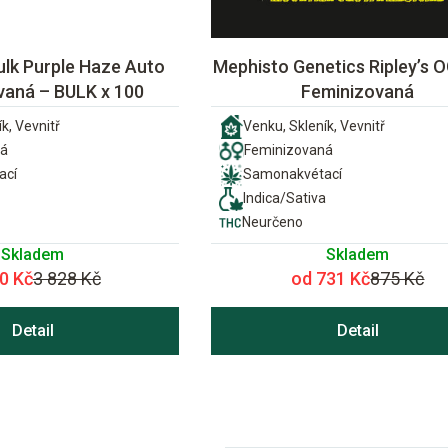
ulk Purple Haze Auto
Mephisto Genetics Ripley’s 
vaná – BULK x 100
Feminizovaná
k, Vevnitř
Venku, Skleník, Vevnitř
ná
Feminizovaná
ací
Samonakvétací
Indica/Sativa
Neurčeno
Skladem
Skladem
0 Kč
3 828 Kč
od 731 Kč
875 Kč
Detail
Detail