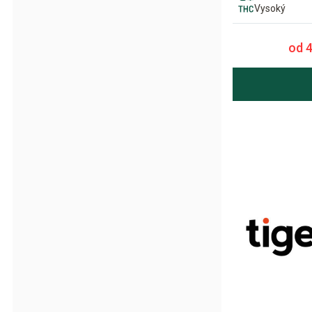
Vysoký
od 