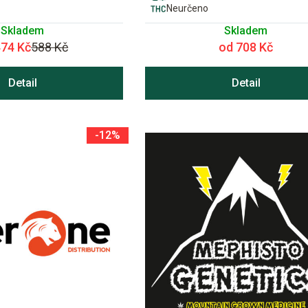
Neurčeno
Skladem
Skladem
474 Kč
588 Kč
od 708 Kč
Detail
Detail
-12%