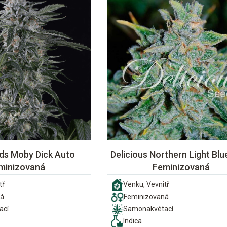
eds Moby Dick Auto
Delicious Northern Light Bl
minizovaná
Feminizovaná
tř
Venku, Vevnitř
ná
Feminizovaná
ací
Samonakvétací
Indica