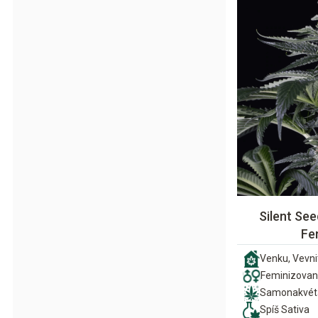
Silent Se
Fe
Venku, Vevni
Feminizova
Samonakvét
Spíš Sativa