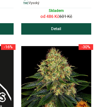
Vysoký
Skladem
od 486 Kč
601 Kč
Detail
-16%
-30%