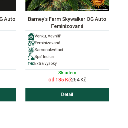
OG Auto
Barney's Farm Skywalker OG Auto
Feminizovaná
Venku, Vevnitř
Feminizovaná
Samonakvétací
Spíš Indica
Extra vysoký
Skladem
od 185 Kč
264 Kč
Detail