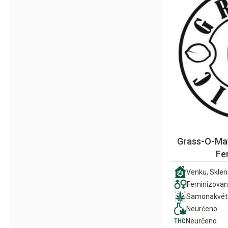
Grass-O-Ma
Fe
Venku, Sklení
Feminizova
Samonakvét
Neurčeno
Neurčeno