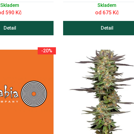
Skladem
Skladem
od 590 Kč
od 675 Kč
Detail
Detail
-20%