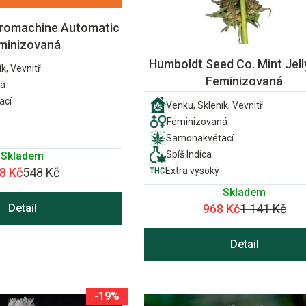
kromachine Automatic
minizovaná
Humboldt Seed Co. Mint Jell
k, Vevnitř
Feminizovaná
ná
ací
Venku, Skleník, Vevnitř
Feminizovaná
Samonakvétací
Spíš Indica
Skladem
8 Kč
548 Kč
Extra vysoký
Skladem
Detail
968 Kč
1 141 Kč
Detail
-19%