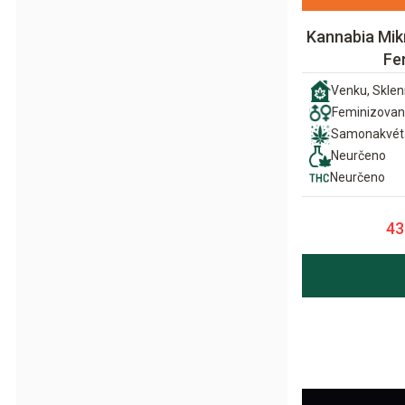
Kannabia Mi
Fe
Venku, Sklení
Feminizova
Samonakvét
Neurčeno
Neurčeno
43