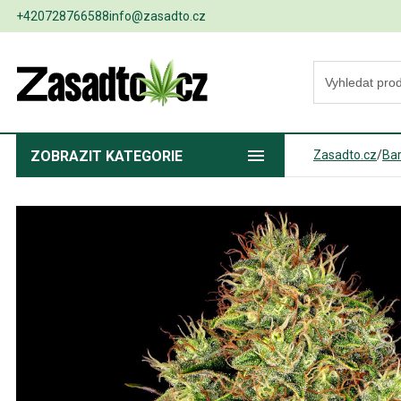
+420728766588
info@zasadto.cz
ZOBRAZIT
KATEGORIE
Zasadto.cz
/
Bar