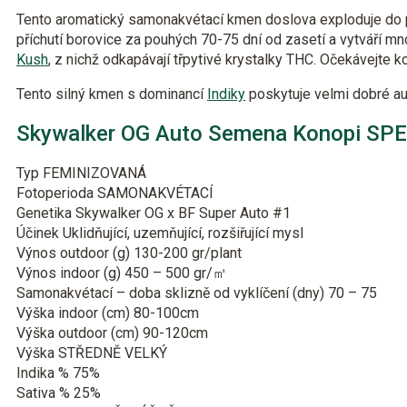
Tento aromatický samonakvétací kmen doslova exploduje do
příchutí borovice za pouhých 70-75 dní od zasetí a vytváří m
Kush
, z nichž odkapávají třpytivé krystalky THC. Očekávejte 
Tento silný kmen s dominancí
Indiky
poskytuje velmi dobré au
Skywalker OG Auto Semena Konopi SP
Typ
FEMINIZOVANÁ
Fotoperioda
SAMONAKVÉTACÍ
Genetika
Skywalker OG x BF Super Auto #1
Účinek
Uklidňující, uzemňující, rozšiřující mysl
Výnos outdoor (g)
130-200 gr/plant
Výnos indoor (g)
450 – 500 gr/㎡
Samonakvétací – doba sklizně od vyklíčení (dny)
70 – 75
Výška indoor (cm)
80-100cm
Výška outdoor (cm)
90-120cm
Výška
STŘEDNĚ VELKÝ
Indika %
75%
Sativa %
25%