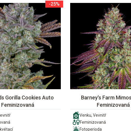
-25%
s Gorilla Cookies Auto
Barney's Farm Mimo
Feminizovaná
Feminizovaná
evnitř
Venku, Vevnitř
ovaná
Feminizovaná
vétací
Fotoperioda