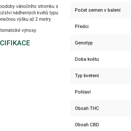
 podoby vánočního stromku s
Počet semen v balení
nožství nádherných květů typu
konečnou výšku až 2 metry.
Předci
tomatické výnosy.
ECIFIKACE
Genotyp
Doba květu
Typ kvetení
Pohlaví
Obsah THC
Obsah CBD