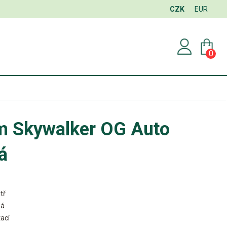
CZK
EUR
0
rm Skywalker OG Auto
á
tř
ná
ací