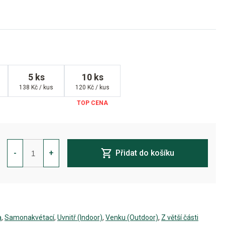
5 ks
10 ks
138 Kč / kus
120 Kč / kus
Skywalker
OG
-
+
Přidat do košíku
Auto
Feminizovaná
množství
a
,
Samonakvétací
,
Uvnitř (Indoor)
,
Venku (Outdoor)
,
Z větší části