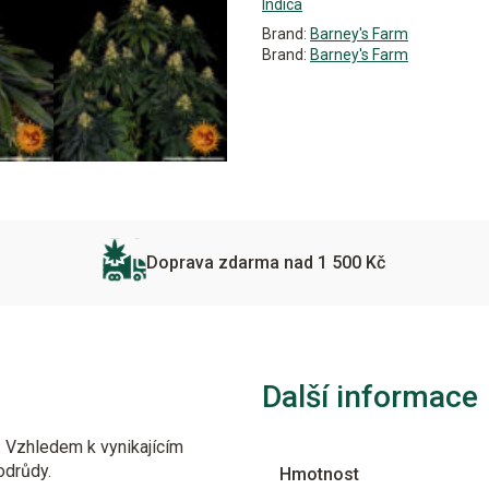
Indica
Brand:
Barney's Farm
Brand:
Barney's Farm
Doprava zdarma nad 1 500 Kč
Další informace
. Vzhledem k vynikajícím
drůdy.
Hmotnost