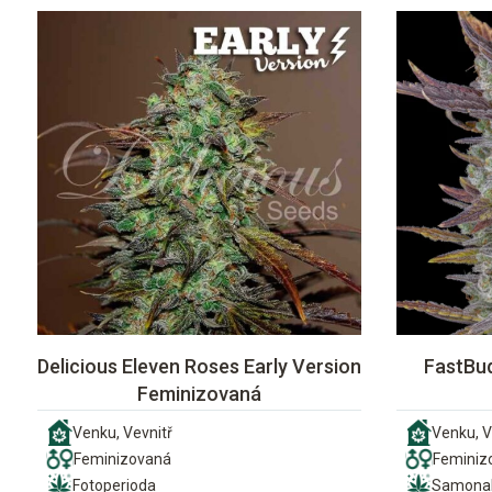
Delicious Eleven Roses Early Version
FastBud
Feminizovaná
Venku, Vevnitř
Venku, V
Feminizovaná
Feminiz
Fotoperioda
Samonak