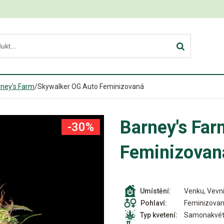
ney's Farm
/
Skywalker OG Auto Feminizovaná
Barney's Fa
-30%
Feminizovan
Venku, Vevni
Umístění:
Feminizova
Pohlaví:
Samonakvét
Typ kvetení: