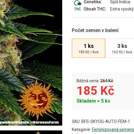
Spíš Indica
Genetika:
Extra vysoký
Obsah THC:
Počet semen v balení
1 ks
3 ks
185 Kč / kus
162 Kč / kus
Běžná cena:
264 Kč
185 Kč
Skladem > 5 ks
Alternative:
SKU:
BFS-SKYOG-AUTO-FEM-1
Kategorie:
Feminizovaná semen