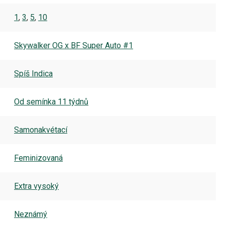
1
,
3
,
5
,
10
Skywalker OG x BF Super Auto #1
Spíš Indica
Od semínka 11 týdnů
Samonakvétací
Feminizovaná
Extra vysoký
Neznámý