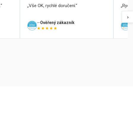
.
Vše OK, rychlé doručení.
Rychl
›
Ověřený zákazník
★★★★★