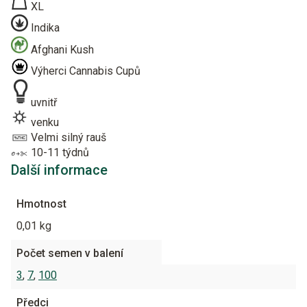
XL
Indika
Afghani Kush
Výherci Cannabis Cupů
uvnitř
venku
Velmi silný rauš
10-11 týdnů
Další informace
Hmotnost
0,01 kg
Počet semen v balení
3
,
7
,
100
Předci