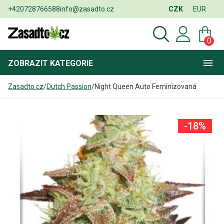
+420728766588
info@zasadto.cz
CZK
EUR
0
ZOBRAZIT
KATEGORIE
Zasadto.cz
/
Dutch Passion
/
Night Queen Auto Feminizovaná
-18%