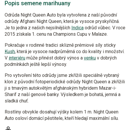
Popis semene marihuany
Odrůda Night Queen Auto byla vytvořena z naší původní
odrůdy Afghani Night Queen, která je vysoce pryskyřičná.
Je to jedna z našich nejsilnějších
Indica
odrůd vůbec. V roce
2015 získala 1. cenu na Champions Cupu v Malaze.
Pokračuje v rodinné tradici sklizně prémiové síly sticky
Kush
, která je vysoce nadprůměrná co do kvality i množství.
V
interiéru
může přinést dobrý výnos a
venku
v dobrých
podmínkách ještě lepší výnosy.
Pro vytvoření této odrůdy jsme zkřížili speciálně vybraný
klon z původní fotoperiodické odrůdy Night Queen a zkřížili
ji s tmavým autokvětým afghánským hybridem Mazar-i-
Sharif z naší genové banky. Výsledkem je bohatá, jemná a
sladká chuť.
Rostliny obvykle dosahují výšky kolem 1 m. Night Queen
Auto osloví domácí pěstitele, kteří hledají maximální sílu.