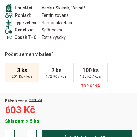
Venku, Skleník, Vevnitř
Umístění:
Feminizovaná
Pohlaví:
Samonakvétací
Typ kvetení:
Spíš Indica
Genetika:
Extra vysoký
Obsah THC:
Počet semen v balení
3 ks
7 ks
100 ks
201 Kč / kus
172 Kč / kus
123 Kč / kus
Běžná cena:
732 Kč
603 Kč
Skladem > 5 ks
Night
Queen