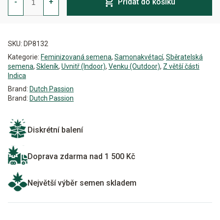
-
+
Přidat do košíku
Auto
Feminizovaná
množství
Alternative:
SKU:
DP8132
Kategorie:
Feminizovaná semena
,
Samonakvétací
,
Sběratelská
semena
,
Skleník
,
Uvnitř (Indoor)
,
Venku (Outdoor)
,
Z větší části
Indica
Brand:
Dutch Passion
Brand:
Dutch Passion
Diskrétní balení
Doprava zdarma nad 1 500 Kč
Největší výběr semen skladem