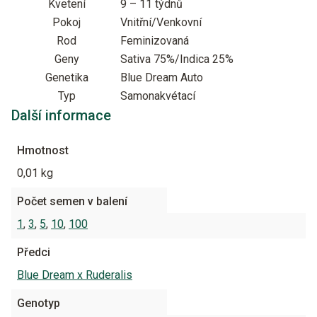
Kvetení
9 – 11 týdnů
Pokoj
Vnitřní/Venkovní
Rod
Feminizovaná
Geny
Sativa 75%/Indica 25%
Genetika
Blue Dream Auto
Typ
Samonakvétací
Další informace
Hmotnost
0,01 kg
Počet semen v balení
1
,
3
,
5
,
10
,
100
Předci
Blue Dream x Ruderalis
Genotyp