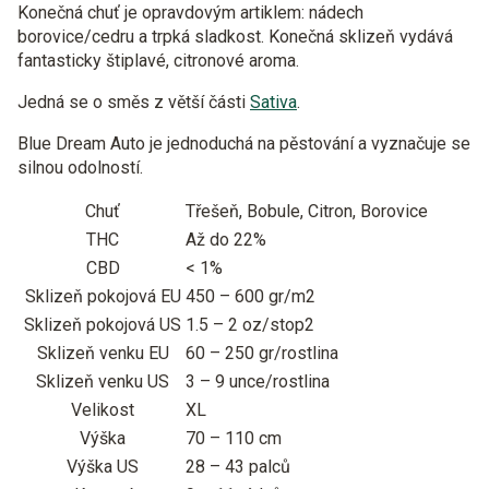
Konečná chuť je opravdovým artiklem: nádech
borovice/cedru a trpká sladkost. Konečná sklizeň vydává
fantasticky štiplavé, citronové aroma.
Jedná se o směs z větší části
Sativa
.
Blue Dream Auto je jednoduchá na pěstování a vyznačuje se
silnou odolností.
Chuť
Třešeň, Bobule, Citron, Borovice
THC
Až do 22%
CBD
< 1%
Sklizeň pokojová EU
450 – 600 gr/m2
Sklizeň pokojová US
1.5 – 2 oz/stop2
Sklizeň venku EU
60 – 250 gr/rostlina
Sklizeň venku US
3 – 9 unce/rostlina
Velikost
XL
Výška
70 – 110 cm
Výška US
28 – 43 palců