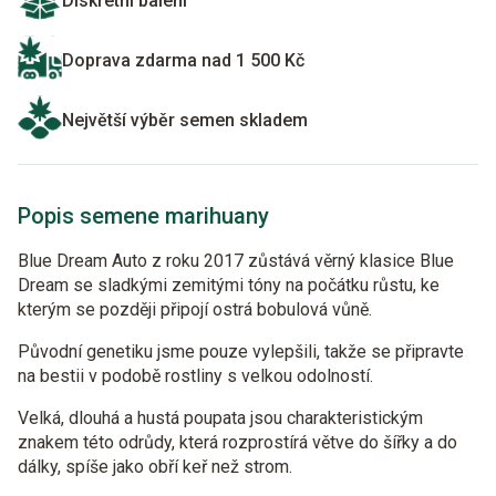
Diskrétní balení
Doprava zdarma nad 1 500 Kč
Největší výběr semen skladem
Popis semene marihuany
Blue Dream Auto z roku 2017 zůstává věrný klasice Blue
Dream se sladkými zemitými tóny na počátku růstu, ke
kterým se později připojí ostrá bobulová vůně.
Původní genetiku jsme pouze vylepšili, takže se připravte
na bestii v podobě rostliny s velkou odolností.
Velká, dlouhá a hustá poupata jsou charakteristickým
znakem této odrůdy, která rozprostírá větve do šířky a do
dálky, spíše jako obří keř než strom.