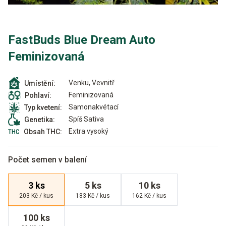
FastBuds Blue Dream Auto
Feminizovaná
Venku, Vevnitř
Umístění:
Feminizovaná
Pohlaví:
Samonakvétací
Typ kvetení:
Spíš Sativa
Genetika:
Extra vysoký
Obsah THC:
Počet semen v balení
3 ks
5 ks
10 ks
203 Kč / kus
183 Kč / kus
162 Kč / kus
100 ks