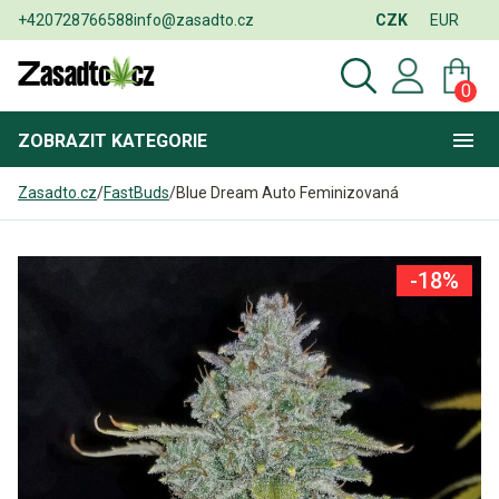
+420728766588
info@zasadto.cz
CZK
EUR
0
ZOBRAZIT
KATEGORIE
Zasadto.cz
/
FastBuds
/
Blue Dream Auto Feminizovaná
-18%