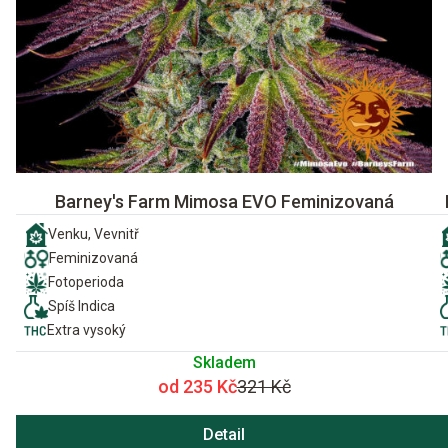
Barney's Farm Mimosa EVO Feminizovaná
Venku, Vevnitř
Feminizovaná
Fotoperioda
Spíš Indica
Extra vysoký
Skladem
od 235 Kč
321 Kč
Detail