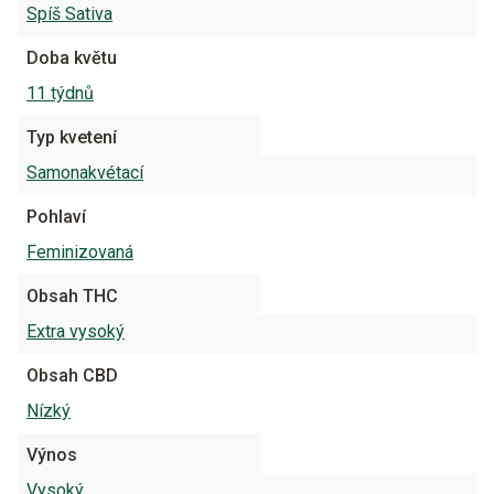
Spíš Sativa
Doba květu
11 týdnů
Typ kvetení
Samonakvétací
Pohlaví
Feminizovaná
Obsah THC
Extra vysoký
Obsah CBD
Nízký
Výnos
Vysoký