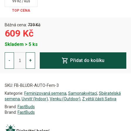
99 Kč / kus
Běžná cena:
739 Kč
609 Kč
Skladem > 5 ks
Blue
Dream
-
+
Přidat do košíku
Auto
Feminizovaná
množství
Alternative:
SKU:
FB-BLUDR-AUTO-Fem-3
Kategorie:
Feminizovaná semena
,
Samonakvétací
,
Sběratelská
semena
,
Uvnitř (Indoor)
,
Venku (Outdoor)
,
Z větší části Sativa
Brand:
FastBuds
Brand:
FastBuds