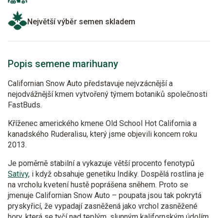
Největší výběr semen skladem
Popis semene marihuany
Californian Snow Auto představuje nejvzácnější a
nejodvážnější kmen vytvořený týmem botaniků společnosti
FastBuds.
Kříženec amerického kmene Old School Hot California a
kanadského Ruderalisu, který jsme objevili koncem roku
2013.
Je poměrně stabilní a vykazuje větší procento fenotypů
Sativy
, i když obsahuje genetiku Indiky. Dospělá rostlina je
na vrcholu kvetení hustě poprášena sněhem. Proto se
jmenuje Californian Snow Auto – poupata jsou tak pokrytá
pryskyřicí, že vypadají zasněžená jako vrchol zasněžené
hory, která se tyčí nad teplým, slunným kalifornským údolím.