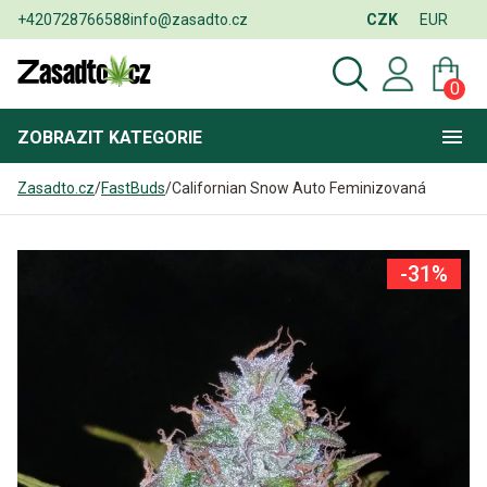
+420728766588
info@zasadto.cz
CZK
EUR
0
ZOBRAZIT
KATEGORIE
Zasadto.cz
/
FastBuds
/
Californian Snow Auto Feminizovaná
-31%