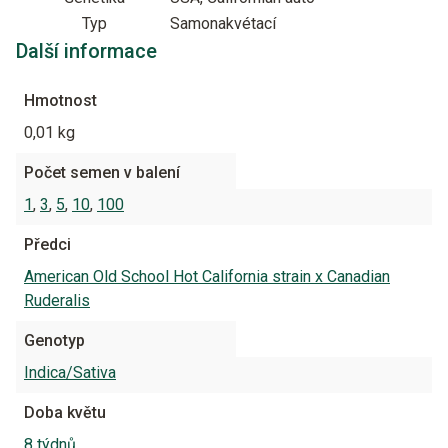
Typ
Samonakvétací
Další informace
Hmotnost
0,01 kg
Počet semen v balení
1
,
3
,
5
,
10
,
100
Předci
American Old School Hot California strain x Canadian
Ruderalis
Genotyp
Indica/Sativa
Doba květu
8 týdnů