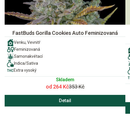
FastBuds Gorilla Cookies Auto Feminizovaná
Venku, Vevnitř
Feminizovaná
Samonakvétací
Indica/Sativa
Extra vysoký
Skladem
od 264 Kč
353 Kč
Detail