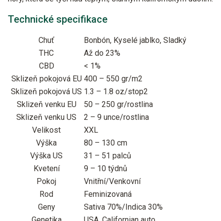
Technické specifikace
Chuť
Bonbón, Kyselé jablko, Sladký
THC
Až do 23%
CBD
< 1%
Sklizeň pokojová EU
400 – 550 gr/m2
Sklizeň pokojová US
1.3 – 1.8 oz/stop2
Sklizeň venku EU
50 – 250 gr/rostlina
Sklizeň venku US
2 – 9 unce/rostlina
Velikost
XXL
Výška
80 – 130 cm
Výška US
31 – 51 palců
Kvetení
9 – 10 týdnů
Pokoj
Vnitřní/Venkovní
Rod
Feminizovaná
Geny
Sativa 70%/Indica 30%
Genetika
USA, Californian auto