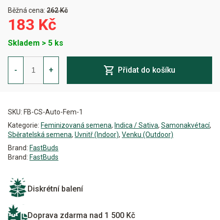
Běžná cena:
262 Kč
183 Kč
Skladem > 5 ks
Californian
Snow
-
+
Přidat do košíku
Auto
Feminizovaná
množství
Alternative:
SKU:
FB-CS-Auto-Fem-1
Kategorie:
Feminizovaná semena
,
Indica / Sativa
,
Samonakvétací
,
Sběratelská semena
,
Uvnitř (Indoor)
,
Venku (Outdoor)
Brand:
FastBuds
Brand:
FastBuds
Diskrétní balení
Doprava zdarma nad 1 500 Kč