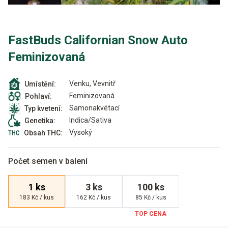
FastBuds Californian Snow Auto
Feminizovaná
Venku, Vevnitř
Umístění:
Feminizovaná
Pohlaví:
Samonakvétací
Typ kvetení:
Indica/Sativa
Genetika:
Vysoký
Obsah THC:
Počet semen v balení
1 ks
3 ks
100 ks
183 Kč / kus
162 Kč / kus
85 Kč / kus