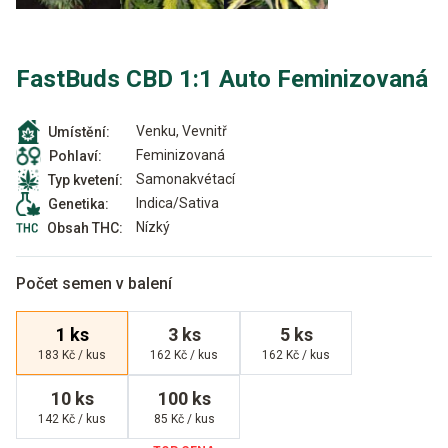
FastBuds CBD 1:1 Auto Feminizovaná
Venku, Vevnitř
Umístění:
Feminizovaná
Pohlaví:
Samonakvétací
Typ kvetení:
Indica/Sativa
Genetika:
Nízký
Obsah THC:
Počet semen v balení
1 ks
3 ks
5 ks
183 Kč / kus
162 Kč / kus
162 Kč / kus
10 ks
100 ks
142 Kč / kus
85 Kč / kus