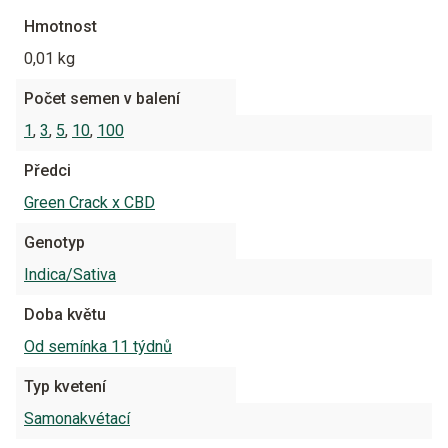
Hmotnost
0,01 kg
Počet semen v balení
1
,
3
,
5
,
10
,
100
Předci
Green Crack x CBD
Genotyp
Indica/Sativa
Doba květu
Od semínka 11 týdnů
Typ kvetení
Samonakvétací