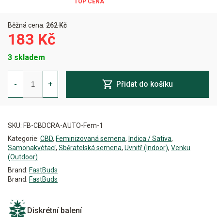
Běžná cena:
262 Kč
183 Kč
3 skladem
CBD
1:1
-
+
Přidat do košíku
Auto
Feminizovaná
množství
Alternative:
SKU:
FB-CBDCRA-AUTO-Fem-1
Kategorie:
CBD
,
Feminizovaná semena
,
Indica / Sativa
,
Samonakvétací
,
Sběratelská semena
,
Uvnitř (Indoor)
,
Venku
(Outdoor)
Brand:
FastBuds
Brand:
FastBuds
Diskrétní balení