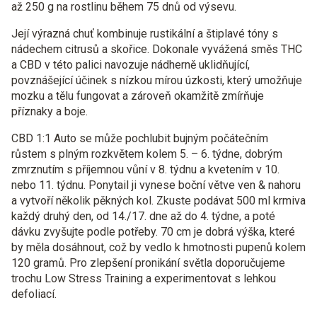
až 250 g na rostlinu během 75 dnů od výsevu.
Její výrazná chuť kombinuje rustikální a štiplavé tóny s
nádechem citrusů a skořice. Dokonale vyvážená směs THC
a CBD v této palici navozuje nádherně uklidňující,
povznášející účinek s nízkou mírou úzkosti, který umožňuje
mozku a tělu fungovat a zároveň okamžitě zmírňuje
příznaky a boje.
CBD 1:1 Auto se může pochlubit bujným počátečním
růstem s plným rozkvětem kolem 5. – 6. týdne, dobrým
zmrznutím s příjemnou vůní v 8. týdnu a kvetením v 10.
nebo 11. týdnu. Ponytail ji vynese boční větve ven & nahoru
a vytvoří několik pěkných kol. Zkuste podávat 500 ml krmiva
každý druhý den, od 14./17. dne až do 4. týdne, a poté
dávku zvyšujte podle potřeby. 70 cm je dobrá výška, které
by měla dosáhnout, což by vedlo k hmotnosti pupenů kolem
120 gramů. Pro zlepšení pronikání světla doporučujeme
trochu Low Stress Training a experimentovat s lehkou
defoliací.