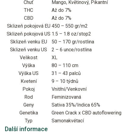
Chuť
Mango, Květinový, Pikantní
THC
Až do 7%
CBD
Až do 7%
Sklizeň pokojová EU
450 – 550 gr/m2
Sklizeň pokojová US
1.5 – 1.8 oz/stop2
Sklizeň venku EU
50 – 170 gr/rostlina
Sklizeň venku US
2 – 6 unce/rostlina
Velikost
XL
Výška
80 – 110 cm
Výška US
31 – 43 palců
Kvetení
9 – 10 týdnů
Pokoj
Vnitřní/Venkovní
Rod
Feminizovaná
Geny
Sativa 35%/Indica 65%
Genetika
Green Crack x CBD autoflowering
Typ
Samonakvétací
Další informace