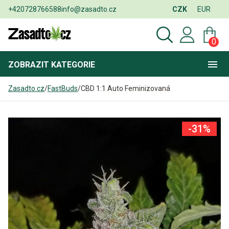
+420728766588
info@zasadto.cz
CZK
EUR
0
ZOBRAZIT
KATEGORIE
Zasadto.cz
/
FastBuds
/
CBD 1:1 Auto Feminizovaná
-31%