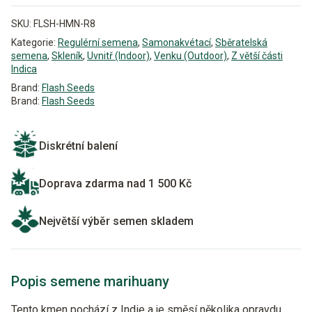
SKU:
FLSH-HMN-R8
Kategorie:
Regulérní semena
,
Samonakvétací
,
Sběratelská
semena
,
Skleník
,
Uvnitř (Indoor)
,
Venku (Outdoor)
,
Z větší části
Indica
Brand:
Flash Seeds
Brand:
Flash Seeds
Diskrétní balení
Doprava zdarma nad 1 500 Kč
Největší výběr semen skladem
Popis semene marihuany
Tento kmen pochází z Indie a je směsí několika opravdu