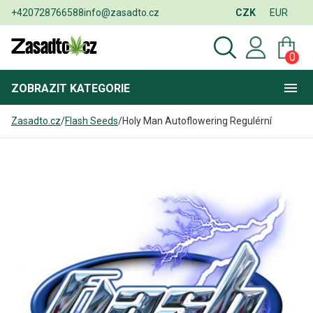
+420728766588
info@zasadto.cz
CZK
EUR
0
ZOBRAZIT
KATEGORIE
Zasadto.cz
/
Flash Seeds
/
Holy Man Autoflowering Regulérní