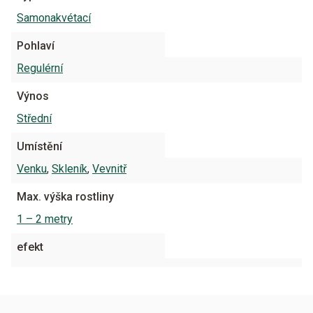
Samonakvétací
Pohlaví
Regulérní
Výnos
Střední
Umístění
Venku
,
Skleník
,
Vevnitř
Max. výška rostliny
1 – 2 metry
efekt