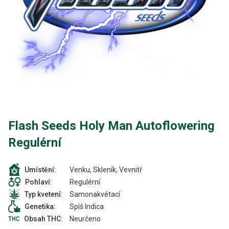
Flash Seeds Holy Man Autoflowering
Regulérní
Venku, Skleník, Vevnitř
Umístění:
Regulérní
Pohlaví:
Samonakvétací
Typ kvetení:
Spíš Indica
Genetika:
Neurčeno
Obsah THC: