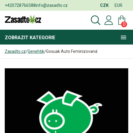
+420728766588
info@zasadto.cz
CZK
EUR
0
ZOBRAZIT
KATEGORIE
Zasadto.cz
/
Genehtik
/
Goxuak Auto Feminizovaná