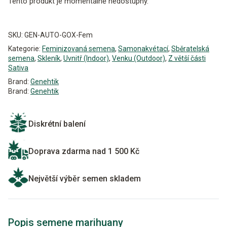
Tento produkt je momentálně nedostupný.
Alternative:
SKU:
GEN-AUTO-GOX-Fem
Kategorie:
Feminizovaná semena
,
Samonakvétací
,
Sběratelská
semena
,
Skleník
,
Uvnitř (Indoor)
,
Venku (Outdoor)
,
Z větší části
Sativa
Brand:
Genehtik
Brand:
Genehtik
Diskrétní balení
Doprava zdarma nad 1 500 Kč
Největší výběr semen skladem
Popis semene marihuany