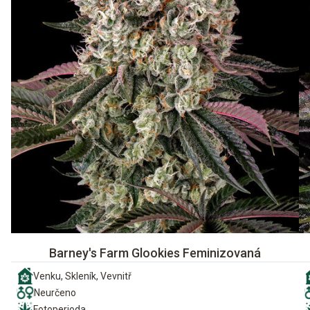
Barney's Farm Glookies Feminizovaná
Venku, Skleník, Vevnitř
Neurčeno
Fotoperioda