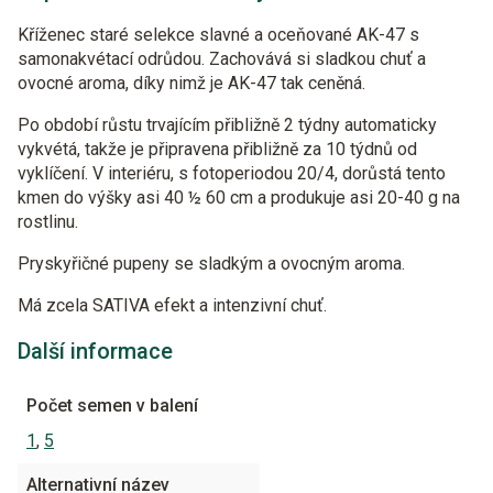
Kříženec staré selekce slavné a oceňované AK-47 s
samonakvétací odrůdou. Zachovává si sladkou chuť a
ovocné aroma, díky nimž je AK-47 tak ceněná.
Po období růstu trvajícím přibližně 2 týdny automaticky
vykvétá, takže je připravena přibližně za 10 týdnů od
vyklíčení. V interiéru, s fotoperiodou 20/4, dorůstá tento
kmen do výšky asi 40 ½ 60 cm a produkuje asi 20-40 g na
rostlinu.
Pryskyřičné pupeny se sladkým a ovocným aroma.
Má zcela SATIVA efekt a intenzivní chuť.
Další informace
Počet semen v balení
1
,
5
Alternativní název