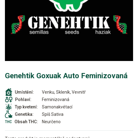
Genehtik Goxuak Auto Feminizovaná
Venku, Skleník, Vevnitř
Umístění:
Feminizovaná
Pohlaví:
Samonakvétací
Typ kvetení:
Spíš Sativa
Genetika:
Neurčeno
Obsah THC: