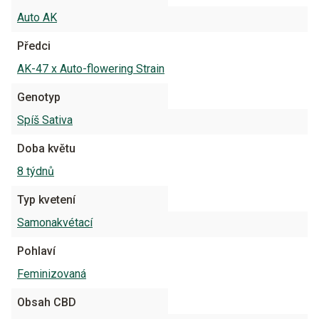
Auto AK
Předci
AK-47 x Auto-flowering Strain
Genotyp
Spíš Sativa
Doba květu
8 týdnů
Typ kvetení
Samonakvétací
Pohlaví
Feminizovaná
Obsah CBD