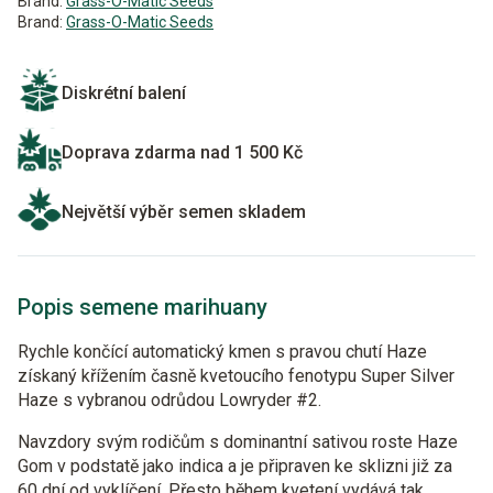
Brand:
Grass-O-Matic Seeds
Brand:
Grass-O-Matic Seeds
Diskrétní balení
Doprava zdarma nad 1 500 Kč
Největší výběr semen skladem
Popis semene marihuany
Rychle končící automatický kmen s pravou chutí Haze
získaný křížením časně kvetoucího fenotypu Super Silver
Haze s vybranou odrůdou Lowryder #2.
Navzdory svým rodičům s dominantní sativou roste Haze
Gom v podstatě jako indica a je připraven ke sklizni již za
60 dní od vyklíčení. Přesto během kvetení vydává tak