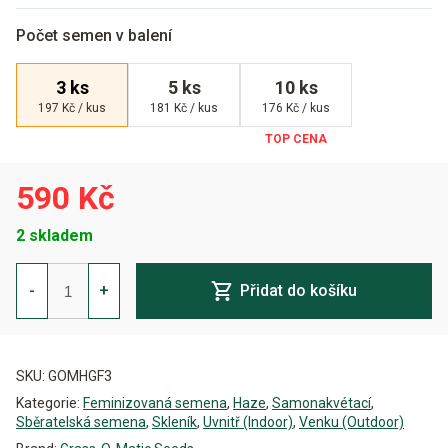
Počet semen v balení
3 ks
5 ks
10 ks
197 Kč / kus
181 Kč / kus
176 Kč / kus
590 Kč
2 skladem
Haze
GOM
-
+
Přidat do košíku
Auto
Feminizovaná
množství
Alternative:
SKU:
GOMHGF3
Kategorie:
Feminizovaná semena
,
Haze
,
Samonakvétací
,
Sběratelská semena
,
Skleník
,
Uvnitř (Indoor)
,
Venku (Outdoor)