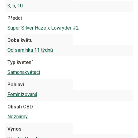
3
,
5
,
10
Předci
Super Silver Haze x Lowryder #2
Doba květu
Od semínka 11 týdnů
Typ kvetení
Samonakvétací
Pohlaví
Feminizovaná
Obsah CBD
Neznámý
Výnos