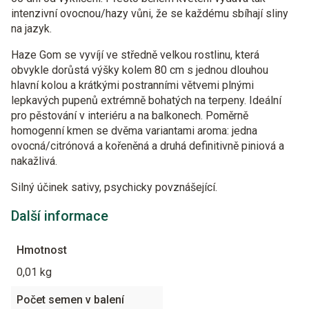
intenzivní ovocnou/hazy vůni, že se každému sbíhají sliny
na jazyk.
Haze Gom se vyvíjí ve středně velkou rostlinu, která
obvykle dorůstá výšky kolem 80 cm s jednou dlouhou
hlavní kolou a krátkými postranními větvemi plnými
lepkavých pupenů extrémně bohatých na terpeny. Ideální
pro pěstování v interiéru a na balkonech. Poměrně
homogenní kmen se dvěma variantami aroma: jedna
ovocná/citrónová a kořeněná a druhá definitivně piniová a
nakažlivá.
Silný účinek sativy, psychicky povznášející.
Další informace
Hmotnost
0,01 kg
Počet semen v balení