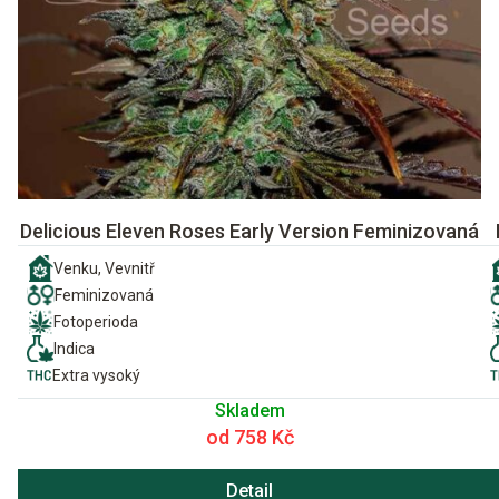
Delicious Eleven Roses Early Version Feminizovaná
Venku, Vevnitř
Feminizovaná
Fotoperioda
Indica
Extra vysoký
Skladem
od 758 Kč
Detail