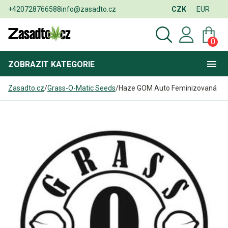
+420728766588
info@zasadto.cz
CZK
EUR
0
ZOBRAZIT
KATEGORIE
Zasadto.cz
/
Grass-O-Matic Seeds
/
Haze GOM Auto Feminizovaná