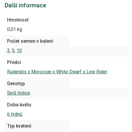
Další informace
Hmotnost
0,01 kg
Počet semen v balení
3
,
5
,
10
Předci
Ruderalis x Moroccan x White Dwarf x Low Rider
Genotyp
Spíš Indica
Doba květu
6 týdnů
Typ kvetení