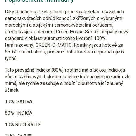
Díky dlouhému a zvláštnímu procesu selekce stávajících
samonakvétacích odrůd konopí, zkřížených s vybranými
marockými a asijskými samonakvétacími odrůdami,
představuje společnost Green House Seed Company nový
standard v oblasti automatického kvetení, 100%
feminizovaný: GREEN-O-MATIC. Rostliny jsou hotové za
55-60 dní od startu, přičemž doba kvetení nepřesahuje 6
týdnů.
Tato převážně indická (80%) rostlina má sladkou indickou
vůni s květinovým buketem a lehce kořeněným pozadím. Je
mírná, ale rychle zasahuje a nabízí dlouhotrvající zhulený
účinek.
10%
SATIVA
80%
INDICA
10%
RUDERALIS