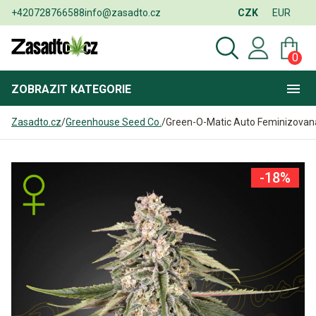
+420728766588
info@zasadto.cz
CZK
EUR
0
ZOBRAZIT
KATEGORIE
Zasadto.cz
/
Greenhouse Seed Co.
/
Green-O-Matic Auto Feminizovan
-18%