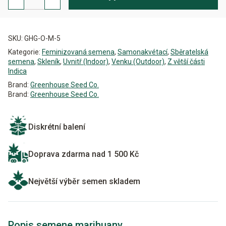
Matic
Auto
Feminizovaná
Alternative:
množství
SKU:
GHG-O-M-5
Kategorie:
Feminizovaná semena
,
Samonakvétací
,
Sběratelská
semena
,
Skleník
,
Uvnitř (Indoor)
,
Venku (Outdoor)
,
Z větší části
Indica
Brand:
Greenhouse Seed Co.
Brand:
Greenhouse Seed Co.
Diskrétní balení
Doprava zdarma nad 1 500 Kč
Největší výběr semen skladem
Popis semene marihuany