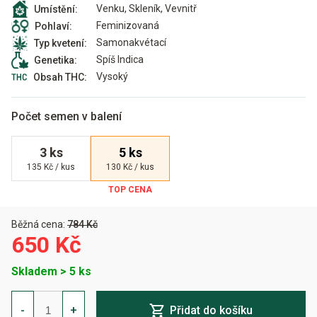
Venku, Skleník, Vevnitř
Umístění:
Feminizovaná
Pohlaví:
Samonakvétací
Typ kvetení:
Spíš Indica
Genetika:
Vysoký
Obsah THC:
Počet semen v balení
3 ks
5 ks
135 Kč / kus
130 Kč / kus
Běžná cena:
784 Kč
650 Kč
Skladem > 5 ks
Green-
O-
-
+
Přidat do košíku