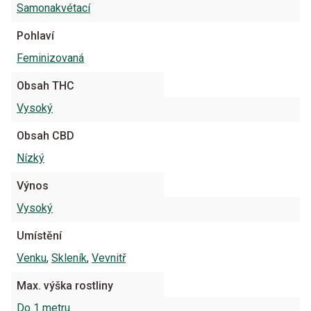
Samonakvétací
Pohlaví
Feminizovaná
Obsah THC
Vysoký
Obsah CBD
Nízký
Výnos
Vysoký
Umístění
Venku
,
Skleník
,
Vevnitř
Max. výška rostliny
Do 1 metru