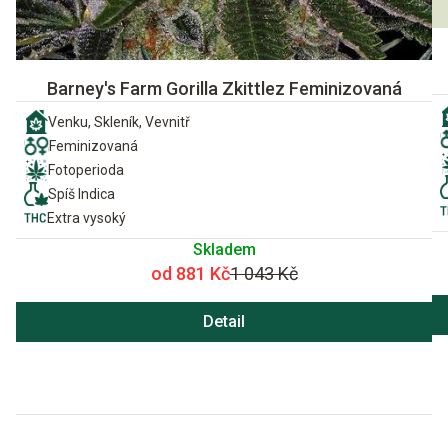
Barney's Farm Gorilla Zkittlez Feminizovaná
Venku, Skleník, Vevnitř
Feminizovaná
Fotoperioda
Spíš Indica
Extra vysoký
Skladem
od 881 Kč
1 043 Kč
Detail