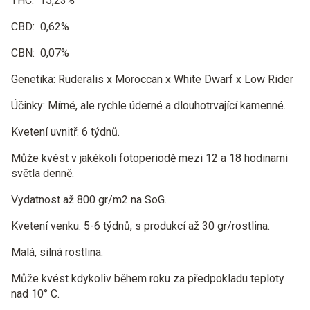
THC:
15,23%
CBD:
0,62%
CBN:
0,07%
Genetika: Ruderalis x Moroccan x White Dwarf x Low Rider
Účinky:
Mírné, ale rychle úderné a dlouhotrvající kamenné.
Kvetení uvnitř:
6 týdnů.
Může kvést v jakékoli fotoperiodě mezi 12 a 18 hodinami
světla denně.
Vydatnost až 800 gr/m2 na SoG.
Kvetení venku:
5-6 týdnů, s produkcí až 30 gr/rostlina.
Malá, silná rostlina.
Může kvést kdykoliv během roku za předpokladu teploty
nad 10° C.