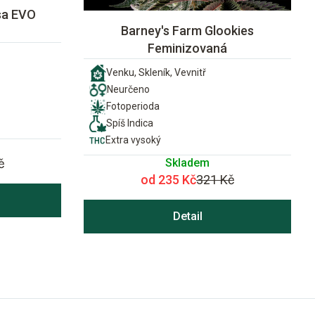
sa EVO
Barney's Farm Glookies
Feminizovaná
Venku, Skleník, Vevnitř
Neurčeno
Fotoperioda
Spíš Indica
Extra vysoký
Skladem
č
od 235 Kč
321 Kč
Detail