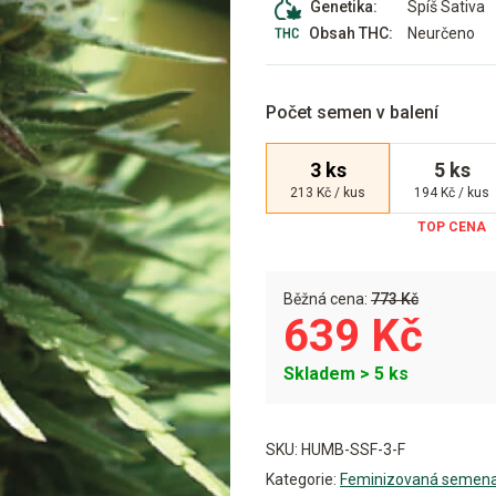
Spíš Sativa
Genetika:
Neurčeno
Obsah THC:
Počet semen v balení
3 ks
5 ks
213 Kč / kus
194 Kč / kus
Běžná cena:
773 Kč
639 Kč
Skladem > 5 ks
Alternative:
SKU:
HUMB-SSF-3-F
Kategorie:
Feminizovaná semen