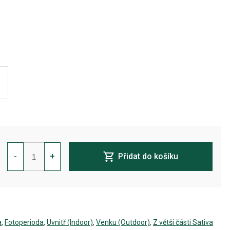
Slightly
Stoopid
-
+
Přidat do košíku
Fruits
Feminizovaná
množství
a
,
Fotoperioda
,
Uvnitř (Indoor)
,
Venku (Outdoor)
,
Z větší části Sativa