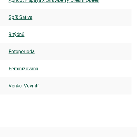
Apricot Papaya x Strawberry Dream Queen
Spíš Sativa
9 týdnů
Fotoperioda
Feminizovaná
Venku
,
Vevnitř