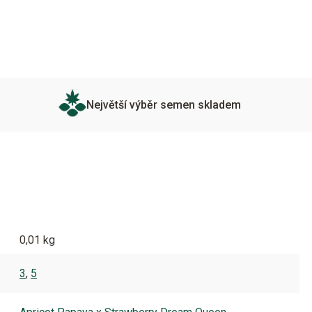
Největší výběr semen skladem
0,01 kg
3
,
5