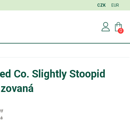
CZK
EUR
0
d Co. Slightly Stoopid
izovaná
tř
ná