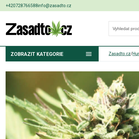
+420728766588
info@zasadto.cz
ZOBRAZIT
KATEGORIE
Zasadto.cz
/
Hu