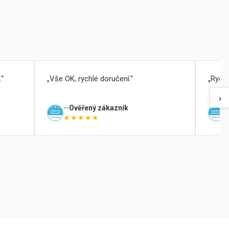
.
Vše OK, rychlé doručení.
Rychl
›
Ověřený zákazník
★★★★★