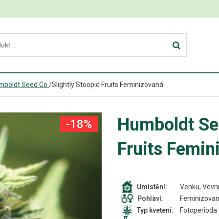
mboldt Seed Co.
/
Slightly Stoopid Fruits Feminizovaná
Humboldt See
-18%
Fruits Femin
Venku, Vevni
Umístění:
Feminizova
Pohlaví:
Fotoperioda
Typ kvetení: