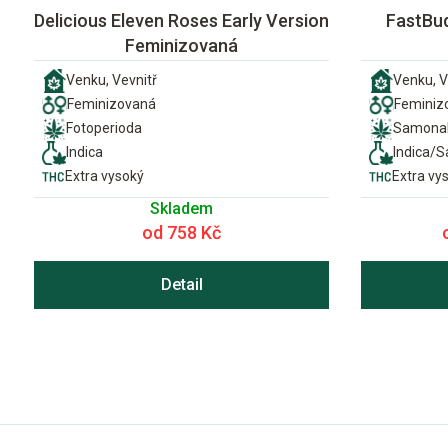
Delicious Eleven Roses Early Version
FastBud
Feminizovaná
Venku, Vevnitř
Venku, V
Feminizovaná
Feminiz
Fotoperioda
Samonak
Indica
Indica/S
Extra vysoký
Extra vy
Skladem
od 758 Kč
Detail