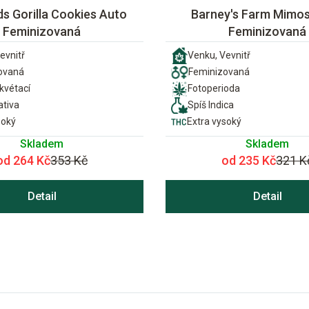
s Gorilla Cookies Auto
Barney's Farm Mimo
Feminizovaná
Feminizovaná
evnitř
Venku, Vevnitř
ovaná
Feminizovaná
vétací
Fotoperioda
ativa
Spíš Indica
soký
Extra vysoký
Skladem
Skladem
od 264 Kč
353 Kč
od 235 Kč
321 K
Detail
Detail