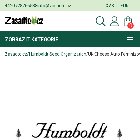
+420728766588
info@zasadto.cz
CZK
EUR
0
ZOBRAZIT
KATEGORIE
Zasadto.cz
/
Humboldt Seed Organization
/
UK Cheese Auto Feminizo