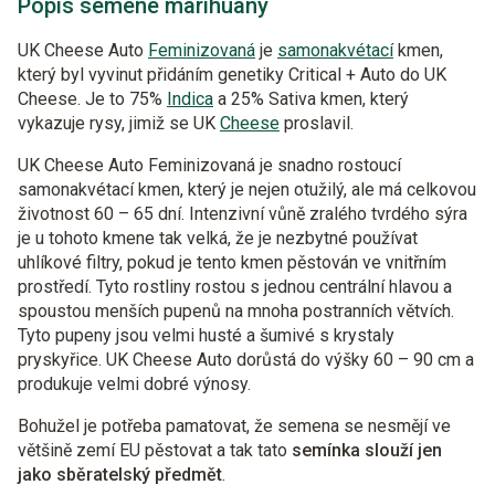
Popis semene marihuany
UK Cheese Auto
Feminizovaná
je
samonakvétací
kmen,
který byl vyvinut
přidáním genetiky Critical + Auto do UK
Cheese. Je to 75%
Indica
a 25% Sativa kmen,
který
vykazuje rysy, jimiž se UK
Cheese
proslavil.
UK Cheese Auto Feminizovaná je snadno rostoucí
samonakvétací kmen, který je nejen otužilý, ale má celkovou
životnost 60 – 65 dní. Intenzivní vůně zralého tvrdého sýra
je u tohoto kmene tak velká, že je nezbytné používat
uhlíkové filtry, pokud je tento kmen pěstován ve vnitřním
prostředí. Tyto rostliny rostou s jednou centrální hlavou a
spoustou menších pupenů na mnoha postranních větvích.
Tyto pupeny jsou velmi husté a šumivé s krystaly
pryskyřice.
UK Cheese Auto dorůstá do výšky 60 – 90 cm a
produkuje velmi dobré výnosy.
Bohužel je potřeba pamatovat, že semena se nesmějí ve
většině zemí EU pěstovat a tak tato
semínka slouží jen
jako sběratelský předmět
.