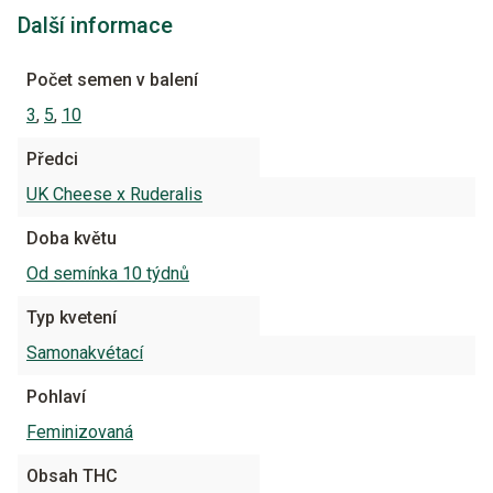
Další informace
Počet semen v balení
3
,
5
,
10
Předci
UK Cheese x Ruderalis
Doba květu
Od semínka 10 týdnů
Typ kvetení
Samonakvétací
Pohlaví
Feminizovaná
Obsah THC