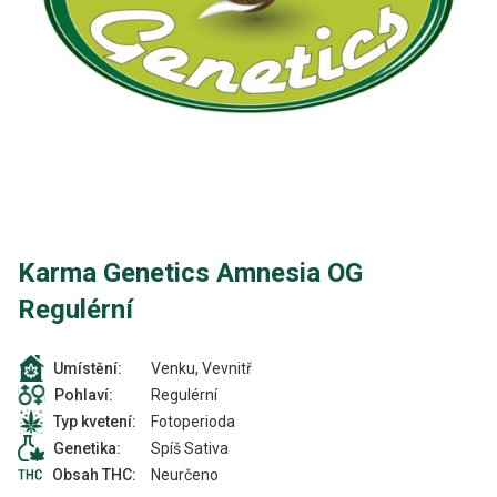
Karma Genetics Amnesia OG
Regulérní
Venku, Vevnitř
Umístění:
Regulérní
Pohlaví:
Fotoperioda
Typ kvetení:
Spíš Sativa
Genetika:
Neurčeno
Obsah THC: