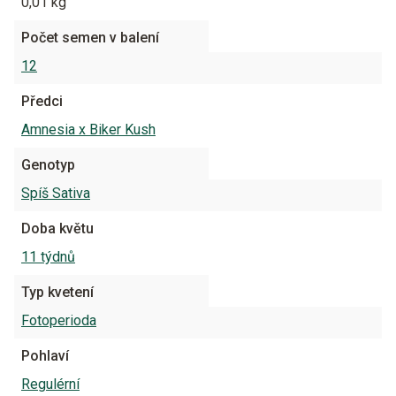
0,01 kg
Počet semen v balení
12
Předci
Amnesia x Biker Kush
Genotyp
Spíš Sativa
Doba květu
11 týdnů
Typ kvetení
Fotoperioda
Pohlaví
Regulérní