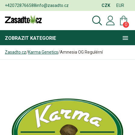
+420728766588
info@zasadto.cz
CZK
EUR
0
ZOBRAZIT
KATEGORIE
Zasadto.cz
/
Karma Genetics
/
Amnesia OG Regulérní