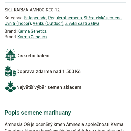
SKU:
KARMA-AMNOG-REG-12
Kategorie:
Fotoperioda
,
Regulérní semena
,
Sběratelská semena
,
Uvnitř (Indoor)
,
Venku (Outdoor)
,
Z větší části Sativa
Brand:
Karma Genetics
Brand:
Karma Genetics
Diskrétní balení
Doprava zdarma nad 1 500 Kč
Největší výběr semen skladem
Popis semene marihuany
Amnesia OG je oceněný kmen Amnesia společnosti Karma
Genetics, který je hojně využíván pěstiteli na obou stranách