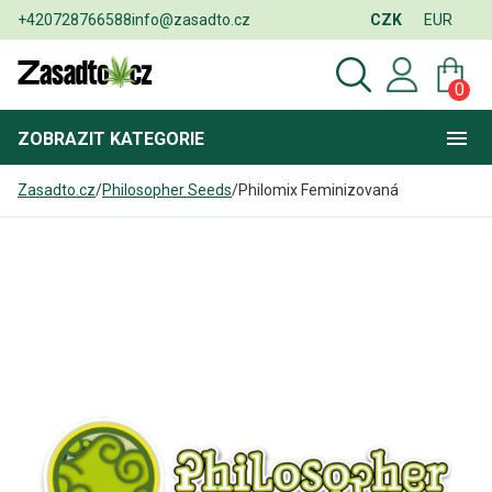
+420728766588
info@zasadto.cz
CZK
EUR
0
ZOBRAZIT
KATEGORIE
Zasadto.cz
/
Philosopher Seeds
/
Philomix Feminizovaná