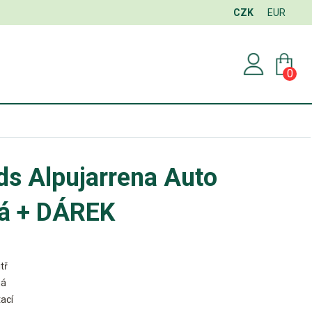
CZK
EUR
0
s Alpujarrena Auto
á + DÁREK
tř
ná
ací