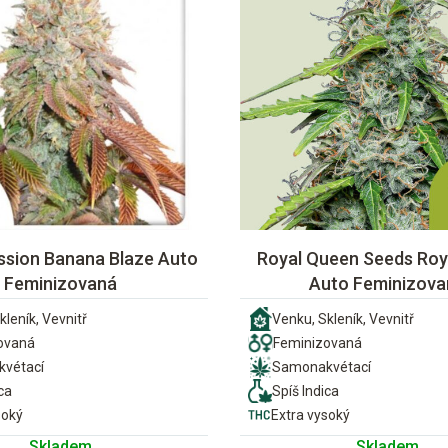
ssion Banana Blaze Auto
Royal Queen Seeds Roya
Feminizovaná
Auto Feminizova
kleník, Vevnitř
Venku, Skleník, Vevnitř
ovaná
Feminizovaná
vétací
Samonakvétací
ca
Spíš Indica
soký
Extra vysoký
Skladem
Skladem