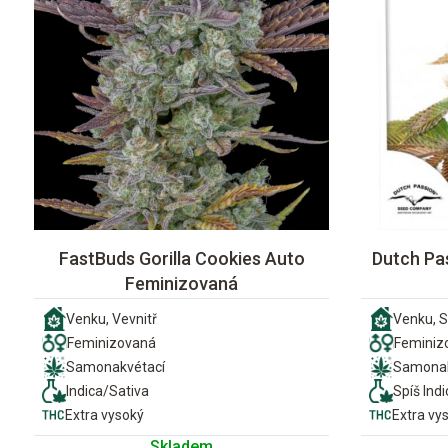
FastBuds Gorilla Cookies Auto
Dutch Pa
Feminizovaná
Venku, Vevnitř
Venku, S
Feminizovaná
Feminiz
Samonakvétací
Samonak
Indica/Sativa
Spíš Indi
Extra vysoký
Extra vy
Skladem