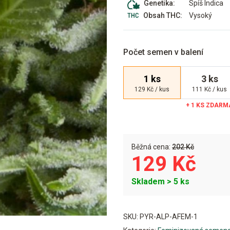
Spíš Indica
Genetika:
Vysoký
Obsah THC:
Počet semen v balení
1 ks
3 ks
129 Kč / kus
111 Kč / kus
Běžná cena:
202 Kč
129 Kč
Skladem > 5 ks
Alternative:
SKU:
PYR-ALP-AFEM-1