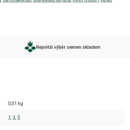
a
,
Samonakvétací
,
Sběratelská semena
,
Uvnitř (Indoor)
,
Venku
Největší výběr semen skladem
0,01 kg
1
,
3
,
5