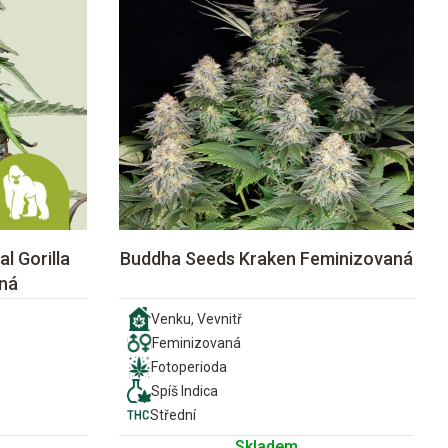
l Gorilla
Buddha Seeds Kraken Feminizovaná
ná
Venku, Vevnitř
Feminizovaná
Fotoperioda
Spíš Indica
Střední
Skladem