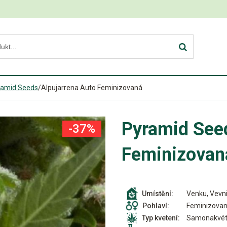
ramid Seeds
/
Alpujarrena Auto Feminizovaná
Pyramid Seed
-37%
Feminizovan
Venku, Vevni
Umístění:
Feminizova
Pohlaví:
Samonakvét
Typ kvetení: