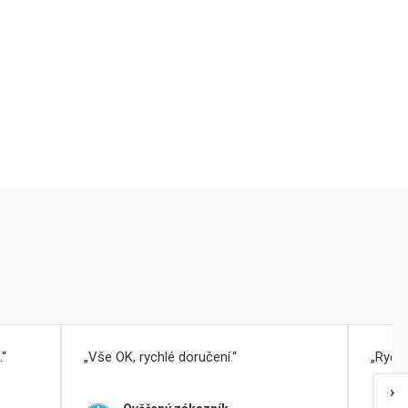
.
Vše OK, rychlé doručení.
Rychl
›