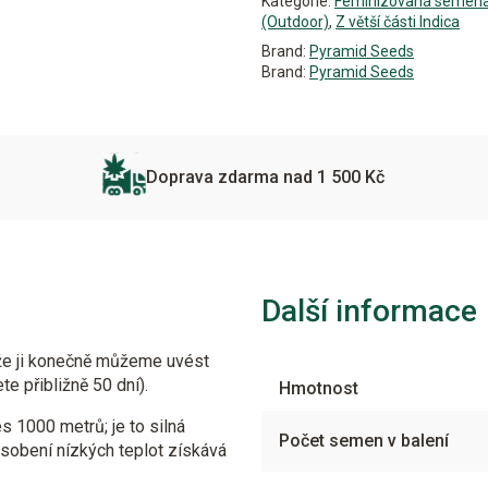
Kategorie:
Feminizovaná semen
(Outdoor)
,
Z větší části Indica
Brand:
Pyramid Seeds
Brand:
Pyramid Seeds
Doprava zdarma nad 1 500 Kč
Další informace
 že ji konečně můžeme uvést
te přibližně 50 dní).
Hmotnost
 1000 metrů; je to silná
Počet semen v balení
ůsobení nízkých teplot získává