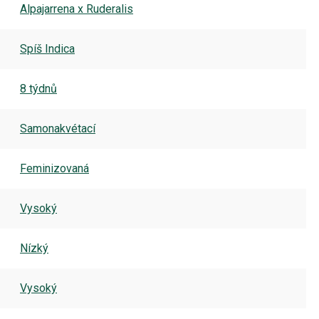
Alpajarrena x Ruderalis
Spíš Indica
8 týdnů
Samonakvétací
Feminizovaná
Vysoký
Nízký
Vysoký