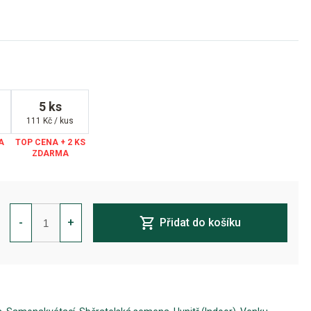
5 ks
111 Kč / kus
Alpujarrena
Auto
-
+
Přidat do košíku
Feminizovaná
množství