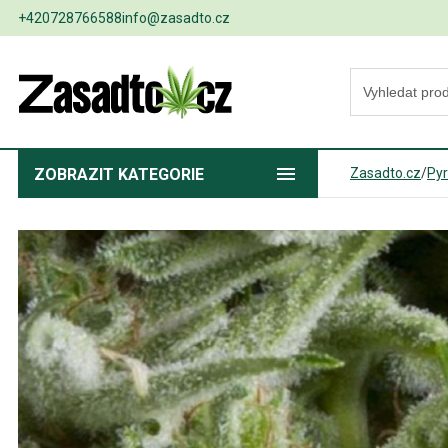
+420728766588
info@zasadto.cz
ZOBRAZIT
KATEGORIE
Zasadto.cz
/
Py