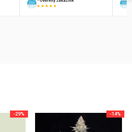
Ověřený zákazník
★★★★★
-29%
-14%