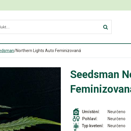
edsman
/
Northern Lights Auto Feminizovaná
Seedsman No
Feminizovan
Neurčeno
Umístění:
Neurčeno
Pohlaví:
Neurčeno
Typ kvetení: