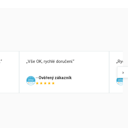
.
Vše OK, rychlé doručení.
Rychl
›
Ověřený zákazník
★★★★★