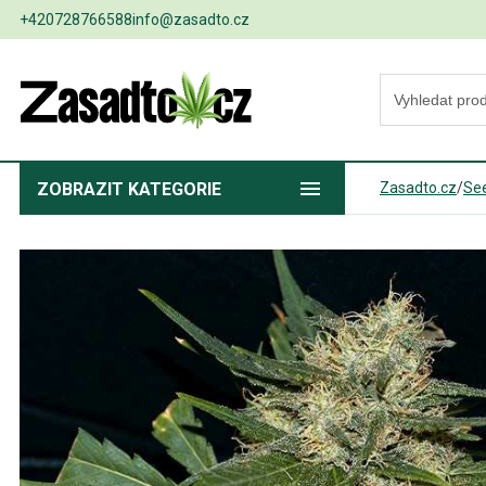
+420728766588
info@zasadto.cz
ZOBRAZIT
KATEGORIE
Zasadto.cz
/
Se