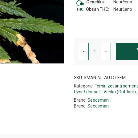
Neurčeno
Genetika:
Neurčeno
Obsah THC:
Northern
Lights
-
+
Auto
Feminizovaná
množství
Alternative:
SKU:
SMAN-NL-AUTO-FEM
Kategorie:
Feminizovaná semen
Uvnitř (Indoor)
,
Venku (Outdoor)
,
Brand:
Seedsman
Brand:
Seedsman