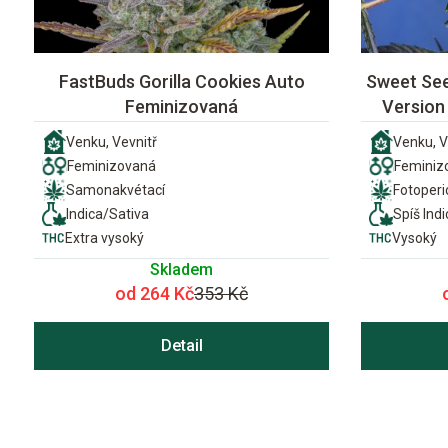
FastBuds Gorilla Cookies Auto
Sweet See
Feminizovaná
Version
Venku, Vevnitř
Venku, V
Feminizovaná
Feminiz
Samonakvétací
Fotoper
Indica/Sativa
Spíš Indi
Extra vysoký
Vysoký
Skladem
od 264 Kč
353 Kč
Detail