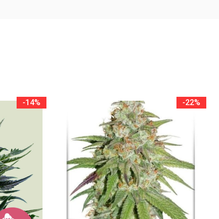
-14%
-22%