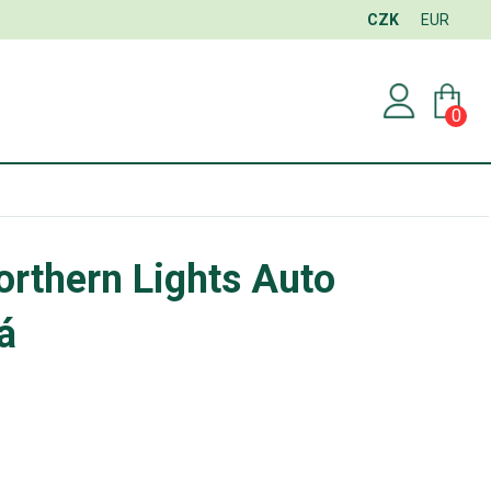
CZK
EUR
0
rthern Lights Auto
á