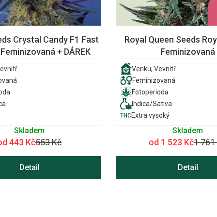
ds Crystal Candy F1 Fast
Royal Queen Seeds Roya
 Feminizovaná + DÁREK
Feminizovaná
evnitř
Venku, Vevnitř
ovaná
Feminizovaná
ioda
Fotoperioda
ca
Indica/Sativa
Extra vysoký
Skladem
Skladem
od 443 Kč
553 Kč
od 1 523 Kč
1 761
Detail
Detail