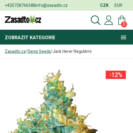
+420728766588
info@zasadto.cz
CZK
EUR
0
ZOBRAZIT
KATEGORIE
Zasadto.cz
/
Sensi Seeds
/
Jack Herer Regulérní
-12%