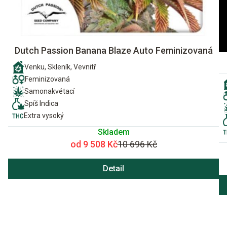
Dutch Passion Banana Blaze Auto Feminizovaná
Venku, Skleník, Vevnitř
Feminizovaná
Samonakvétací
Spíš Indica
Extra vysoký
Skladem
od 9 508 Kč
10 696 Kč
Detail