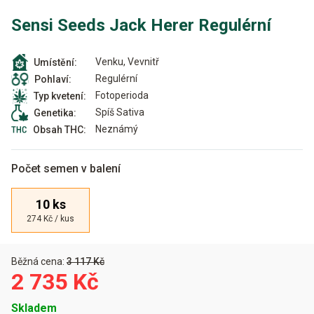
Sensi Seeds Jack Herer Regulérní
Venku, Vevnitř
Umístění:
Regulérní
Pohlaví:
Fotoperioda
Typ kvetení:
Spíš Sativa
Genetika:
Neznámý
Obsah THC:
Počet semen v balení
10 ks
274 Kč / kus
Běžná cena:
3 117 Kč
2 735 Kč
Skladem