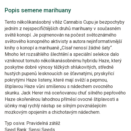
Popis semene marihuany
Tento několikanásobný vítěz Cannabis Cupu je bezpochyby
jedním z nejspecifičtějších druhů marihuany v současném
světě konopí. Je pojmenován na počest světoznámého
světového konopného aktivisty a autora nejinformativnější
knihy o konopí a marihuaně „Císař nenosí žádné šaty“.
Mnoho let rozsáhlého šlechtění a speciální selekce dalo
vzniknout tomuto několikanásobnému hybridu Haze, který
poskytne dobré výnosy těžkých shlukovitých, středně
hustých pupenů lesknoucích se šťavnatými, pryskyřicí
pokrytými Haze listeny, které mají svěží a peprnou,
štiplavou Haze vůni smíšenou s nádechem ovocného
skunku. Jack Herer má oceňovanou chuť silného pepřového
Haze okořeněnou lahodnou příměsí ovocné štiplavosti a
účinky mají rychlý nástup se silným povznášejícím
mozkovým opojením a chichotavým nádechem.
Typ osiva: Pravidelná zátěž
Seed Bank: Sensi Seeds