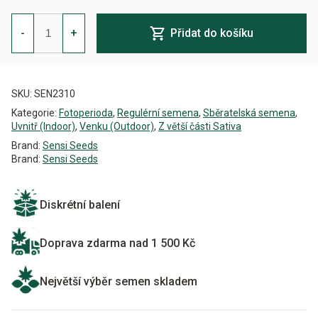
Jack
Herer
-
+
Přidat do košíku
Regulérní
množství
Alternative:
SKU:
SEN2310
Kategorie:
Fotoperioda
,
Regulérní semena
,
Sběratelská semena
,
Uvnitř (Indoor)
,
Venku (Outdoor)
,
Z větší části Sativa
Brand:
Sensi Seeds
Brand:
Sensi Seeds
Diskrétní balení
Doprava zdarma nad 1 500 Kč
Největší výběr semen skladem