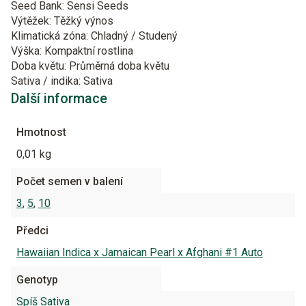
Seed Bank: Sensi Seeds
Výtěžek: Těžký výnos
Klimatická zóna: Chladný / Studený
Výška: Kompaktní rostlina
Doba květu: Průměrná doba květu
Sativa / indika: Sativa
Další informace
Hmotnost
0,01 kg
Počet semen v balení
3
,
5
,
10
Předci
Hawaiian Indica x Jamaican Pearl x Afghani #1 Auto
Genotyp
Spíš Sativa