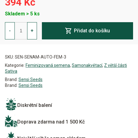
394 Kč
Skladem > 5 ks
Sensi
Amnesia
-
+
Přidat do košíku
Auto
Feminizovaná
množství
Alternative:
SKU:
SEN-SENAM-AUTO-FEM-3
Kategorie:
Feminizovaná semena
,
Samonakvétací
,
Z větší části
Sativa
Brand:
Sensi Seeds
Brand:
Sensi Seeds
Diskrétní balení
Doprava zdarma nad 1 500 Kč