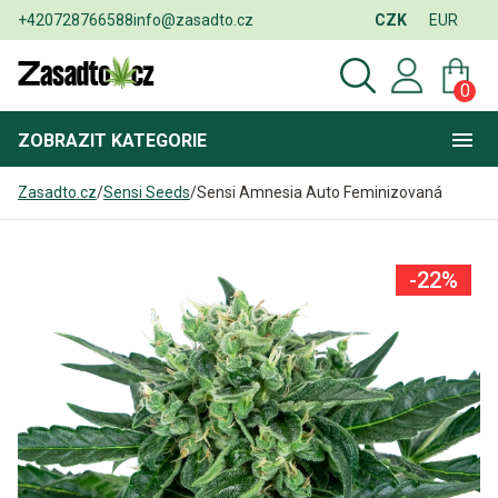
+420728766588
info@zasadto.cz
CZK
EUR
0
ZOBRAZIT
KATEGORIE
Zasadto.cz
/
Sensi Seeds
/
Sensi Amnesia Auto Feminizovaná
-22%