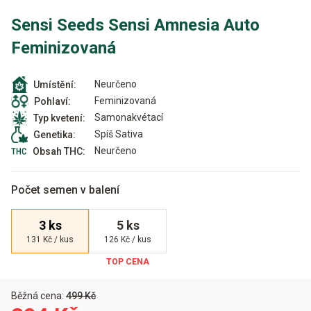
Sensi Seeds Sensi Amnesia Auto
Feminizovaná
Neurčeno
Umístění:
Feminizovaná
Pohlaví:
Samonakvétací
Typ kvetení:
Spíš Sativa
Genetika:
Neurčeno
Obsah THC:
Počet semen v balení
3 ks
5 ks
131 Kč / kus
126 Kč / kus
Běžná cena:
499 Kč