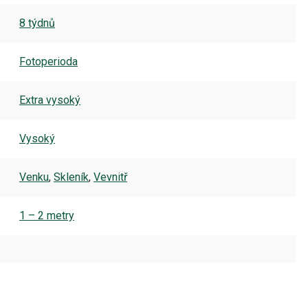
8 týdnů
Fotoperioda
Extra vysoký
Vysoký
Venku
,
Skleník
,
Vevnitř
1 – 2 metry