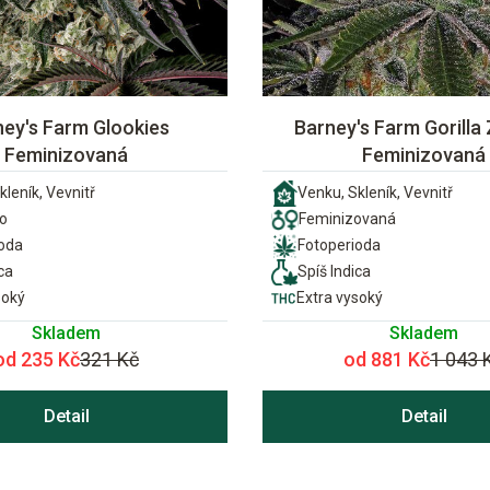
ney's Farm Glookies
Barney's Farm Gorilla 
Feminizovaná
Feminizovaná
kleník, Vevnitř
Venku, Skleník, Vevnitř
o
Feminizovaná
ioda
Fotoperioda
ca
Spíš Indica
soký
Extra vysoký
Skladem
Skladem
od 235 Kč
321 Kč
od 881 Kč
1 043 
Detail
Detail