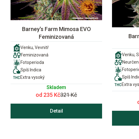
Barney's Farm Mimosa EVO
Bar
Feminizovaná
Venku, Vevnitř
Venku, S
Feminizovaná
Neurčen
Fotoperioda
Fotoper
Spíš Indica
Spíš Indi
Extra vysoký
Extra vy
Skladem
od 235 Kč
321 Kč
Detail