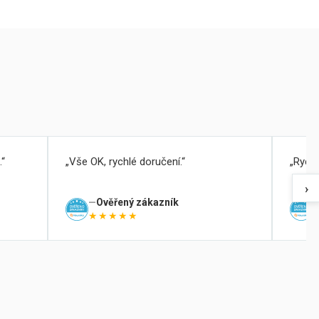
.
Vše OK, rychlé doručení.
Rychl
›
Ověřený zákazník
★★★★★