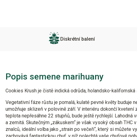
Diskrétní balení
Popis semene marihuany
Cookies Krush je čistě indická odrůda, holandsko-kalifornská
Vegetativní fáze růstu je pomalá, kulaté pevné květy buduje ne
umožňuje sklizeň v polovině září. V interiéru dokončí kvetení
teplota nepřesáhne 22 stupňů, bude ještě rychlejší. Lahodná v
a zemitá. Skutečným „zákuskem“ je však vysoký obsah THC v 
znalců, ideální volba jako „strain po večeři“, který si můžete 
zachovává fantastickou chuť, v níž polechtá vaše chuťové po