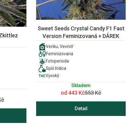
Sweet Seeds Crystal Candy F1 Fast
Zkittlez
Version Feminizovaná + DÁREK
Venku, Vevnitř
Feminizovaná
Fotoperioda
Spíš Indica
Vysoký
Skladem
od 443 Kč
553 Kč
Kč
Detail