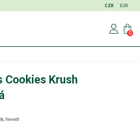
CZK
EUR
0
s Cookies Krush
á
ík, Vevnitř