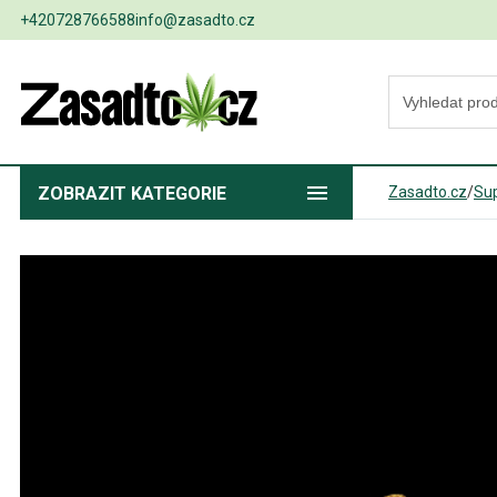
+420728766588
info@zasadto.cz
ZOBRAZIT
KATEGORIE
Zasadto.cz
/
Sup