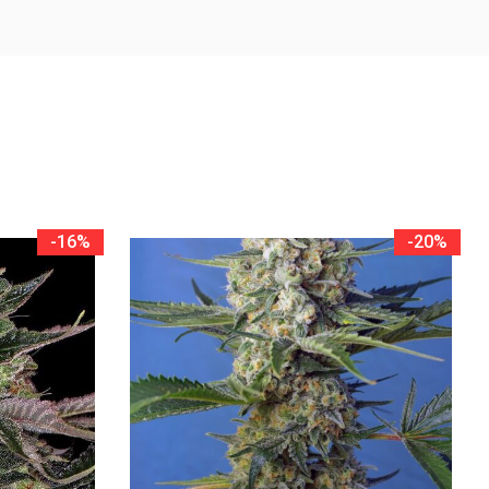
-16%
-20%