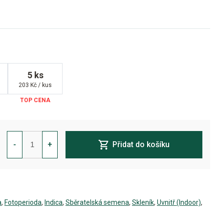
5 ks
203 Kč / kus
Cookies
Krush
-
+
Přidat do košíku
Feminizovaná
množství
a
,
Fotoperioda
,
Indica
,
Sběratelská semena
,
Skleník
,
Uvnitř (Indoor)
,