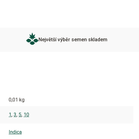
Největší výběr semen skladem
0,01 kg
1
,
3
,
5
,
10
Indica