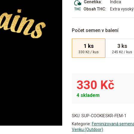
Indica
Genetika:
Extra vysoký
Obsah THC:
Počet semen v balení
1 ks
3 ks
330 Kč / kus
245 Kč / kus
330 Kč
4 skladem
Alternative:
SKU:
SUP-COOKIESKR-FEM-1
Kategorie:
Feminizovaná semen
Venku (Outdoor)