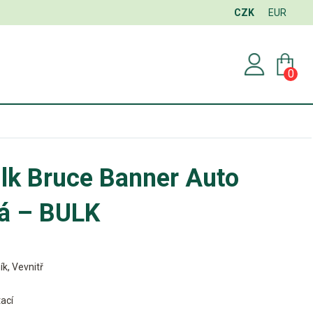
CZK
EUR
0
lk Bruce Banner Auto
á – BULK
ík, Vevnitř
ací