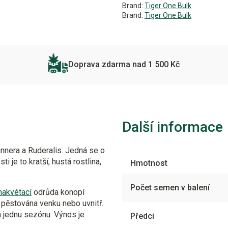
Brand:
Tiger One Bulk
Brand:
Tiger One Bulk
Doprava zdarma nad 1 500 Kč
Další informace
nnera a Ruderalis. Jedná se o
 je to kratší, hustá rostlina,
Hmotnost
Počet semen v balení
akvétací
odrůda konopí
 pěstována venku nebo uvnitř.
a jednu sezónu. Výnos je
Předci