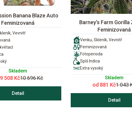
ssion Banana Blaze Auto
Barney's Farm Gorilla 
Feminizovaná
Feminizovaná
kleník, Vevnitř
Venku, Skleník, Vevnitř
ovaná
Feminizovaná
vétací
Fotoperioda
ca
Spíš Indica
soký
Extra vysoký
Skladem
Skladem
 9 508 Kč
10 696 Kč
od 881 Kč
1 043 
Detail
Detail