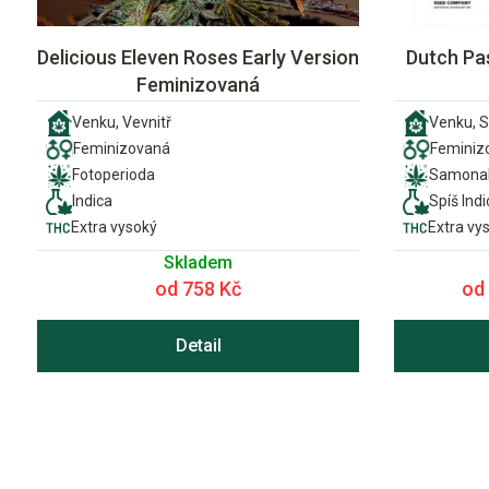
Delicious Eleven Roses Early Version
Dutch Pa
Feminizovaná
Venku, Vevnitř
Venku, S
Feminizovaná
Feminiz
Fotoperioda
Samonak
Indica
Spíš Indi
Extra vysoký
Extra vy
Skladem
od 758 Kč
od
Detail