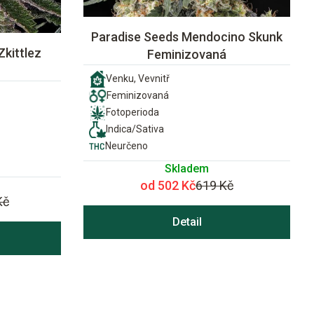
Paradise Seeds Mendocino Skunk
Zkittlez
Feminizovaná
Venku, Vevnitř
Feminizovaná
Fotoperioda
Indica/Sativa
Neurčeno
Skladem
od 502 Kč
619 Kč
Kč
Detail