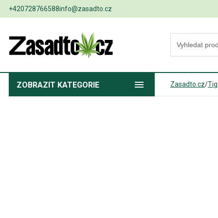
+420728766588
info@zasadto.cz
ZOBRAZIT
KATEGORIE
Zasadto.cz
/
Tig