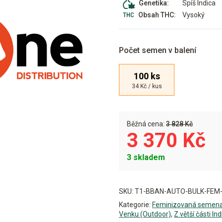
Spíš Indica
Genetika:
Vysoký
Obsah THC:
Počet semen v balení
100 ks
34 Kč / kus
Běžná cena:
3 828 Kč
3 370 Kč
3 skladem
Alternative:
SKU:
T1-BBAN-AUTO-BULK-FEM
Kategorie:
Feminizovaná semen
Venku (Outdoor)
,
Z větší části Ind