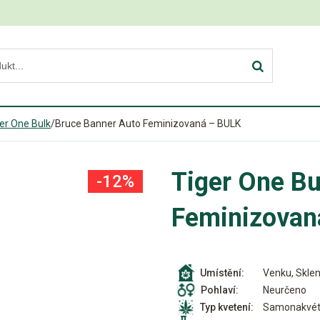
er One Bulk
/
Bruce Banner Auto Feminizovaná – BULK
Tiger One Bu
-12%
Feminizovan
Venku, Sklen
Umístění:
Neurčeno
Pohlaví:
Samonakvét
Typ kvetení: