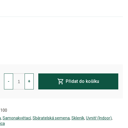
Bruce
Banner
-
+
Přidat do košíku
Auto
Feminizovaná
-
BULK
množství
-100
a
,
Samonakvétací
,
Sběratelská semena
,
Skleník
,
Uvnitř (Indoor)
,
ica