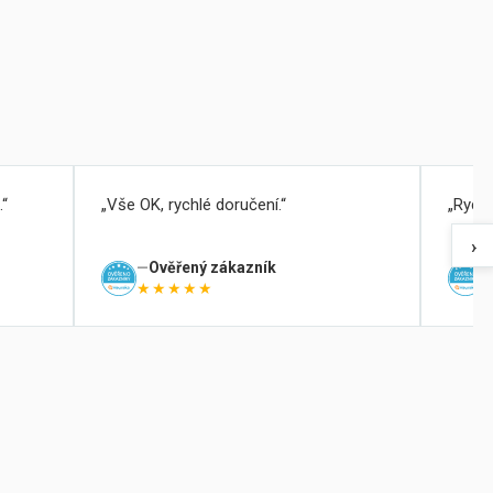
.
Vše OK, rychlé doručení.
Rychl
›
Ověřený zákazník
★★★★★