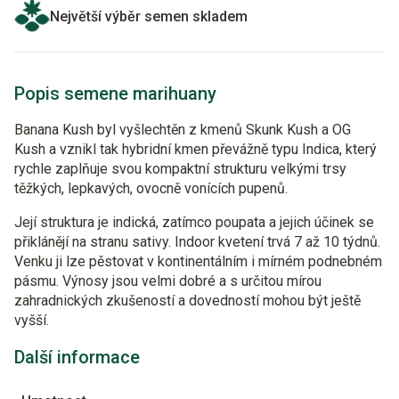
Největší výběr semen skladem
Popis semene marihuany
Banana Kush byl vyšlechtěn z kmenů Skunk Kush a OG
Kush a vznikl tak hybridní kmen převážně typu Indica, který
rychle zaplňuje svou kompaktní strukturu velkými trsy
těžkých, lepkavých, ovocně vonících pupenů.
Její struktura je indická, zatímco poupata a jejich účinek se
přiklánějí na stranu sativy. Indoor kvetení trvá 7 až 10 týdnů.
Venku ji lze pěstovat v kontinentálním i mírném podnebném
pásmu. Výnosy jsou velmi dobré a s určitou mírou
zahradnických zkušeností a dovedností mohou být ještě
vyšší.
Další informace