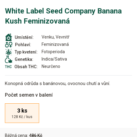
White Label Seed Company Banana
Kush Feminizovaná
Venku, Vevnitř
Umístění:
Feminizovaná
Pohlaví:
Fotoperioda
Typ kvetení:
Indica/Sativa
Genetika:
Neurčeno
Obsah THC:
Konopná odrůda s banánovou, ovocnou chutí a vůní.
Počet semen v balení
3 ks
128 Kč / kus
Běžná cena:
486 Kč