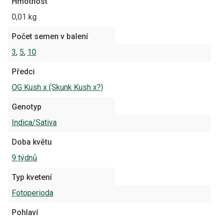
Hmotnost
0,01 kg
Počet semen v balení
3
,
5
,
10
Předci
OG Kush x (Skunk Kush x?)
Genotyp
Indica/Sativa
Doba květu
9 týdnů
Typ kvetení
Fotoperioda
Pohlaví