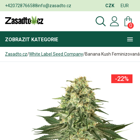
+420728766588
info@zasadto.cz
CZK
EUR
0
ZOBRAZIT
KATEGORIE
Zasadto.cz
/
White Label Seed Company
/
Banana Kush Feminizovaná
-22%