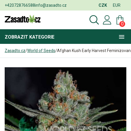
+420728766588
info@zasadto.cz
CZK
EUR
0
ZOBRAZIT
KATEGORIE
Zasadto.cz
/
World of Seeds
/
Afghan Kush Early Harvest Feminizova