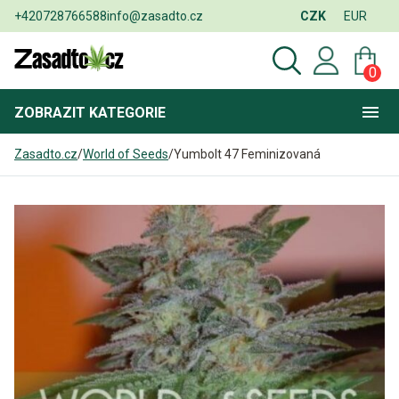
+420728766588
info@zasadto.cz
CZK
EUR
0
ZOBRAZIT
KATEGORIE
Zasadto.cz
/
World of Seeds
/
Yumbolt 47 Feminizovaná