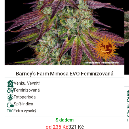
Barney's Farm Mimosa EVO Feminizovaná
Venku, Vevnitř
Feminizovaná
Fotoperioda
Spíš Indica
Extra vysoký
Skladem
od 235 Kč
321 Kč