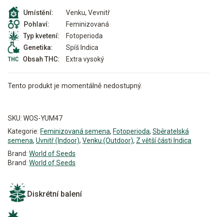
Venku, Vevnitř
Umístění:
Feminizovaná
Pohlaví:
Fotoperioda
Typ kvetení:
Spíš Indica
Genetika:
Extra vysoký
Obsah THC:
Tento produkt je momentálně nedostupný.
Alternative:
SKU:
WOS-YUM47
Kategorie:
Feminizovaná semena
,
Fotoperioda
,
Sběratelská
semena
,
Uvnitř (Indoor)
,
Venku (Outdoor)
,
Z větší části Indica
Brand:
World of Seeds
Brand:
World of Seeds
Diskrétní balení