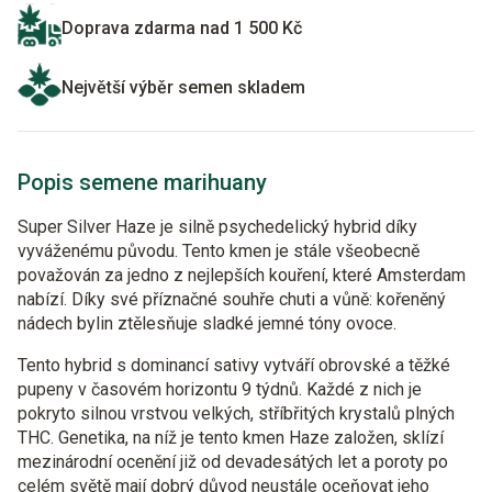
Doprava zdarma nad 1 500 Kč
Největší výběr semen skladem
Popis semene marihuany
Super Silver Haze je silně psychedelický hybrid díky
vyváženému původu. Tento kmen je stále všeobecně
považován za jedno z nejlepších kouření, které Amsterdam
nabízí. Díky své příznačné souhře chuti a vůně: kořeněný
nádech bylin ztělesňuje sladké jemné tóny ovoce.
Tento hybrid s dominancí sativy vytváří obrovské a těžké
pupeny v časovém horizontu 9 týdnů. Každé z nich je
pokryto silnou vrstvou velkých, stříbřitých krystalů plných
THC. Genetika, na níž je tento kmen Haze založen, sklízí
mezinárodní ocenění již od devadesátých let a poroty po
celém světě mají dobrý důvod neustále oceňovat jeho