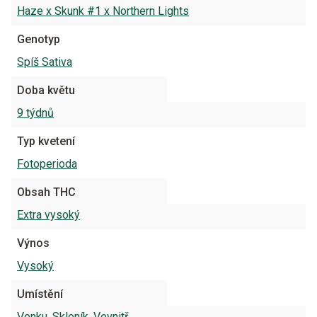
Haze x Skunk #1 x Northern Lights
Genotyp
Spíš Sativa
Doba květu
9 týdnů
Typ kvetení
Fotoperioda
Obsah THC
Extra vysoký
Výnos
Vysoký
Umístění
Venku
,
Skleník
,
Vevnitř