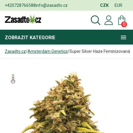
+420728766588
info@zasadto.cz
CZK
EUR
0
ZOBRAZIT
KATEGORIE
Zasadto.cz
/
Amsterdam Genetics
/
Super Silver Haze Feminizovaná