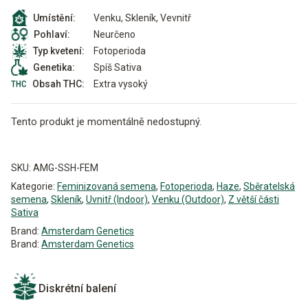
Venku, Skleník, Vevnitř
Umístění:
Neurčeno
Pohlaví:
Fotoperioda
Typ kvetení:
Spíš Sativa
Genetika:
Extra vysoký
Obsah THC:
Tento produkt je momentálně nedostupný.
Alternative:
SKU:
AMG-SSH-FEM
Kategorie:
Feminizovaná semena
,
Fotoperioda
,
Haze
,
Sběratelská
semena
,
Skleník
,
Uvnitř (Indoor)
,
Venku (Outdoor)
,
Z větší části
Sativa
Brand:
Amsterdam Genetics
Brand:
Amsterdam Genetics
Diskrétní balení