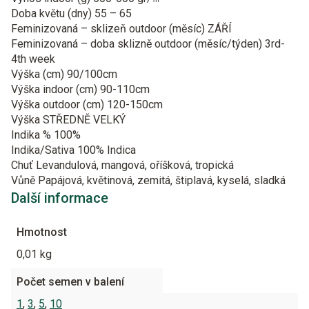
Doba květu (dny)
55 – 65
Feminizovaná – sklizeň outdoor (měsíc)
ZÁŘÍ
Feminizovaná – doba sklizně outdoor (měsíc/týden)
3rd-
4th week
Výška (cm)
90/100cm
Výška indoor (cm)
90-110cm
Výška outdoor (cm)
120-150cm
Výška
STŘEDNĚ VELKÝ
Indika %
100%
Indika/Sativa
100% Indica
Chuť
Levandulová, mangová, oříšková, tropická
Vůně
Papájová, květinová, zemitá, štiplavá, kyselá, sladká
Další informace
Hmotnost
0,01 kg
Počet semen v balení
1
,
3
,
5
,
10