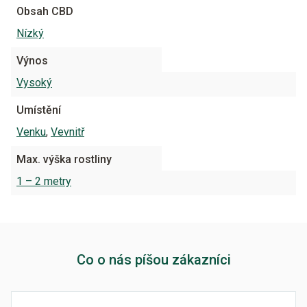
Obsah CBD
Nízký
Výnos
Vysoký
Umístění
Venku
,
Vevnitř
Max. výška rostliny
1 – 2 metry
Co o nás píšou zákazníci