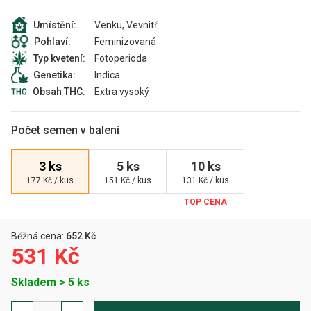
Venku, Vevnitř
Umístění:
Feminizovaná
Pohlaví:
Fotoperioda
Typ kvetení:
Indica
Genetika:
Extra vysoký
Obsah THC:
Počet semen v balení
3 ks
5 ks
10 ks
177 Kč / kus
151 Kč / kus
131 Kč / kus
Běžná cena:
652 Kč
531 Kč
Skladem > 5 ks
Ayahuasca