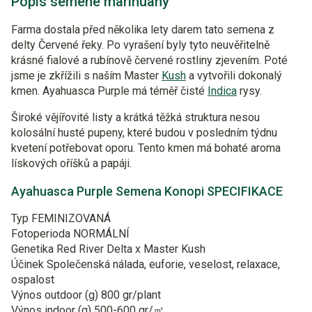
Popis semene marihuany
Farma dostala před několika lety darem tato semena z
delty Červené řeky. Po vyrašení byly tyto neuvěřitelně
krásné fialové a rubínově červené rostliny zjevením. Poté
jsme je zkřížili s naším Master
Kush
a vytvořili dokonalý
kmen. Ayahuasca Purple má téměř čisté
Indica
rysy.
Široké vějířovité listy a krátká těžká struktura nesou
kolosální husté pupeny, které budou v posledním týdnu
kvetení potřebovat oporu. Tento kmen má bohaté aroma
lískových oříšků a papáji.
Ayahuasca Purple Semena Konopi SPECIFIKACE
Typ
FEMINIZOVANÁ
Fotoperioda
NORMÁLNÍ
Genetika
Red River Delta x Master Kush
Účinek
Společenská nálada, euforie, veselost, relaxace,
ospalost
Výnos outdoor (g)
800 gr/plant
Výnos indoor (g)
500-600 gr/㎡