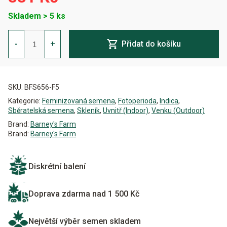
Skladem > 5 ks
Pineapple
Chunk
-
+
Přidat do košíku
Feminizovaná
množství
Alternative:
SKU:
BFS656-F5
Kategorie:
Feminizovaná semena
,
Fotoperioda
,
Indica
,
Sběratelská semena
,
Skleník
,
Uvnitř (Indoor)
,
Venku (Outdoor)
Brand:
Barney's Farm
Brand:
Barney's Farm
Diskrétní balení
Doprava zdarma nad 1 500 Kč
Největší výběr semen skladem