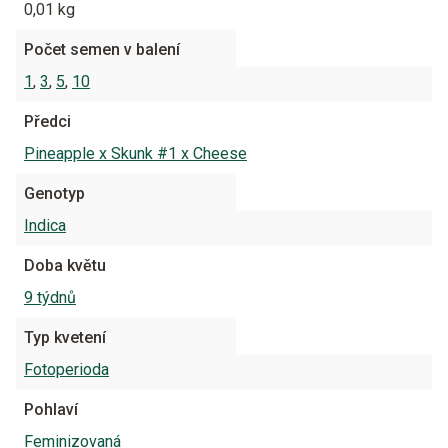
0,01 kg
Počet semen v balení
1
,
3
,
5
,
10
Předci
Pineapple x Skunk #1 x Cheese
Genotyp
Indica
Doba květu
9 týdnů
Typ kvetení
Fotoperioda
Pohlaví
Feminizovaná