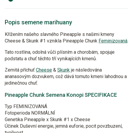
Popis semene marihuany
Křížením našeho slavného Pineapple s našimi kmeny
Cheese & Skunk #1 vznikla Pineapple Chunk
Feminizovaná
.
Tato rostlina, odolná vůči plísním a chorobám, spojuje
podstatu a chuť těchto tří vynikajících kmenů.
Zemitá příchuť
Cheese
&
Skunk
je následována
ananasovým dozvukem, což dává tomuto kmeni lahodnou a
jedinečnou chuť.
Pineapple Chunk Semena Konopi SPECIFIKACE
Typ
FEMINIZOVANÁ
Fotoperioda
NORMÁLNÍ
Genetika
Pineapple x Skunk #1 x Cheese
Účinek
Duševní energie, jemná euforie, pocit povzbuzení,
tvořivost