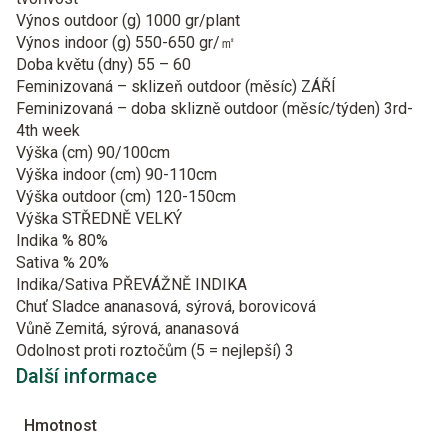
Výnos outdoor (g)
1000 gr/plant
Výnos indoor (g)
550-650 gr/㎡
Doba květu (dny)
55 – 60
Feminizovaná – sklizeň outdoor (měsíc)
ZÁŘÍ
Feminizovaná – doba sklizně outdoor (měsíc/týden)
3rd-
4th week
Výška (cm)
90/100cm
Výška indoor (cm)
90-110cm
Výška outdoor (cm)
120-150cm
Výška
STŘEDNĚ VELKÝ
Indika %
80%
Sativa %
20%
Indika/Sativa
PŘEVÁŽNĚ INDIKA
Chuť
Sladce ananasová, sýrová, borovicová
Vůně
Zemitá, sýrová, ananasová
Odolnost proti roztočům (5 = nejlepší)
3
Další informace
Hmotnost