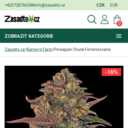
+420728766588
info@zasadto.cz
CZK
EUR
0
ZOBRAZIT
KATEGORIE
Zasadto.cz
/
Barney's Farm
/
Pineapple Chunk Feminizovaná
-16%