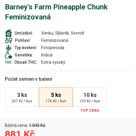
Barney's Farm Pineapple Chunk
Feminizovaná
Venku, Skleník, Vevnitř
Umístění:
Feminizovaná
Pohlaví:
Fotoperioda
Typ kvetení:
Indica
Genetika:
Extra vysoký
Obsah THC:
Počet semen v balení
3 ks
5 ks
10 ks
207 Kč / kus
176 Kč / kus
153 Kč / kus
Běžná cena:
1 043 Kč
881 Kč