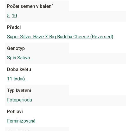
Počet semen v balení
5
,
10
Předci
Super Silver Haze X Big Buddha Cheese (Reversed)
Genotyp
Spíš Sativa
Doba květu
11 týdnů
Typ kvetení
Fotoperioda
Pohlaví
Feminizovaná