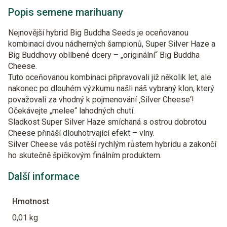
Popis semene marihuany
Nejnovější hybrid Big Buddha Seeds je oceňovanou
kombinací dvou nádherných šampionů, Super Silver Haze a
Big Buddhovy oblíbené dcery – „originální“ Big Buddha
Cheese.
Tuto oceňovanou kombinaci připravovali již několik let, ale
nakonec po dlouhém výzkumu našli náš vybraný klon, který
považovali za vhodný k pojmenování ‚Silver Cheese‘!
Očekávejte „melee“ lahodných chutí.
Sladkost Super Silver Haze smíchaná s ostrou dobrotou
Cheese přináší dlouhotrvající efekt – vlny.
Silver Cheese vás potěší rychlým růstem hybridu a zakončí
ho skutečně špičkovým finálním produktem.
Další informace
Hmotnost
0,01 kg