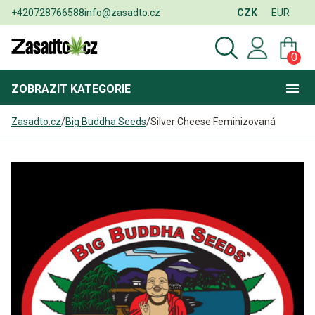
+420728766588
info@zasadto.cz
CZK
EUR
0
ZOBRAZIT
KATEGORIE
Zasadto.cz
/
Big Buddha Seeds
/
Silver Cheese Feminizovaná