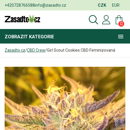
+420728766588
info@zasadto.cz
CZK
EUR
0
ZOBRAZIT
KATEGORIE
Zasadto.cz
/
CBD Crew
/
Girl Scout Cookies CBD Feminizovaná