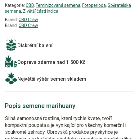
Kategorie:
CBD
,
Feminizovaná semena
,
Fotoperioda
,
Sběratelská
semena
,
Z větší části Indica
Brand:
CBD Crew
Brand:
CBD Crew
Diskrétní balení
Doprava zdarma nad 1 500 Kč
Největší výběr semen skladem
Popis semene marihuany
Silná samonosná rostlina, která rychle kvete, tvoří
kompaktní poupata a je vynikající pro všechny komerční i
soukromé zahrady. Obrovská produkce pryskyřice je
potěšením pro každého pěstitele a popularity dosáhla díky