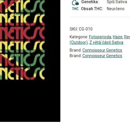
Spíš Sativa
Genetika:
Neurčeno
Obsah THC:
SKU:
CG-010
Kategorie:
Fotoperioda
,
Haze
,
Re
(Outdoor)
,
Z větší části Sativa
Brand:
Connoisseur Genetics
Brand:
Connoisseur Genetics