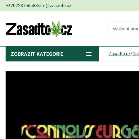
+420728766588
info@zasadto.cz
ZOBRAZIT
KATEGORIE
Zasadto.cz
/
Con