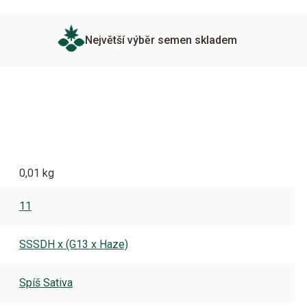
Největší výběr semen skladem
0,01 kg
11
SSSDH x (G13 x Haze)
Spíš Sativa