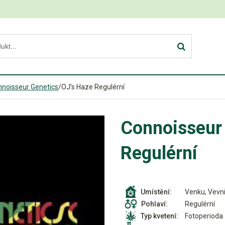
noisseur Genetics
/
OJ’s Haze Regulérní
Connoisseur
Regulérní
Venku, Vevni
Umístění:
Regulérní
Pohlaví:
Fotoperioda
Typ kvetení: