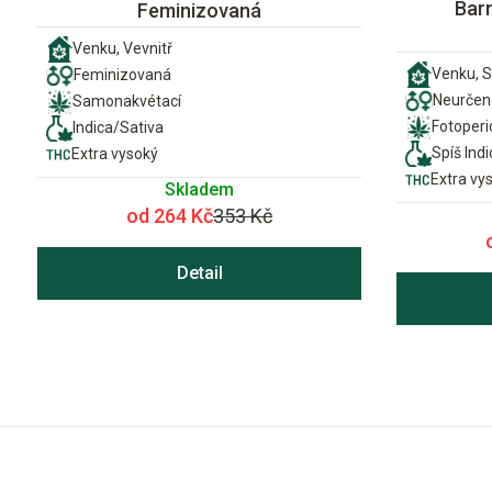
Bar
Feminizovaná
Venku, Vevnitř
Venku, S
Feminizovaná
Neurčen
Samonakvétací
Fotoper
Indica/Sativa
Spíš Indi
Extra vysoký
Extra vy
Skladem
od 264 Kč
353 Kč
Detail