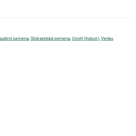
gulérní semena
,
Sběratelská semena
,
Uvnitř (Indoor)
,
Venku