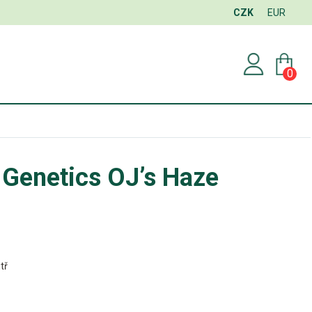
CZK
EUR
0
 Genetics OJ’s Haze
tř