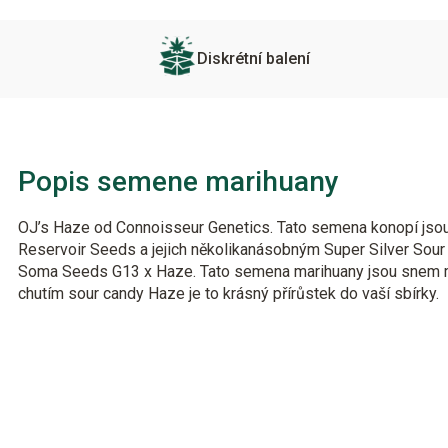
Diskrétní balení
Popis semene marihuany
OJ’s Haze od Connoisseur Genetics. Tato semena konopí jso
Reservoir Seeds a jejich několikanásobným Super Silver Sou
Soma Seeds G13 x Haze. Tato semena marihuany jsou snem mi
chutím sour candy Haze je to krásný přírůstek do vaší sbírky.