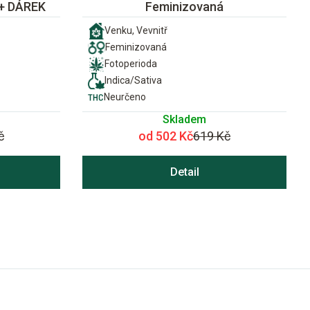
 + DÁREK
Feminizovaná
Venku, Vevnitř
Feminizovaná
Fotoperioda
Indica/Sativa
Neurčeno
Skladem
č
od 502 Kč
619 Kč
Detail