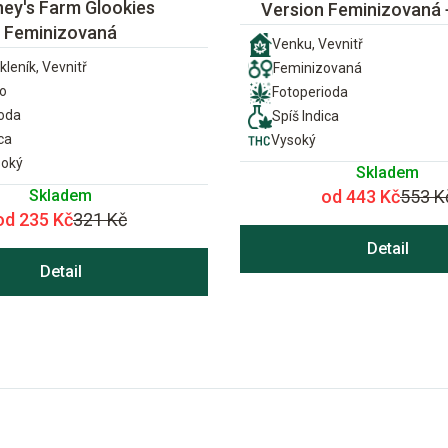
ney's Farm Glookies
Version Feminizovaná
Feminizovaná
Venku, Vevnitř
kleník, Vevnitř
Feminizovaná
o
Fotoperioda
ioda
Spíš Indica
ca
Vysoký
soký
Skladem
Skladem
od 443 Kč
553 K
od 235 Kč
321 Kč
Detail
Detail