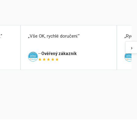
.
Vše OK, rychlé doručení.
Rychl
›
Ověřený zákazník
★★★★★