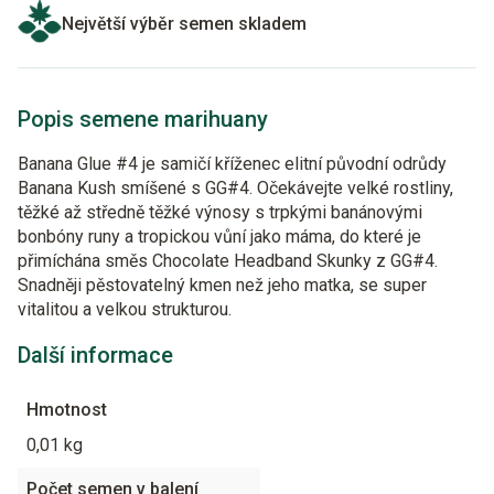
Největší výběr semen skladem
Popis semene marihuany
Banana Glue #4 je samičí kříženec elitní původní odrůdy
Banana Kush smíšené s GG#4. Očekávejte velké rostliny,
těžké až středně těžké výnosy s trpkými banánovými
bonbóny runy a tropickou vůní jako máma, do které je
přimíchána směs Chocolate Headband Skunky z GG#4.
Snadněji pěstovatelný kmen než jeho matka, se super
vitalitou a velkou strukturou.
Další informace
Hmotnost
0,01 kg
Počet semen v balení