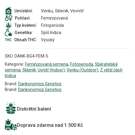
Venku, Skleník, Vevnitř
Umístění:
Feminizovaná
Pohlaví:
Fotoperioda
Typ kvetení:
Spíš Indica
Genetika:
Vysoký
Obsah THC:
SKU:
DANK-BG4-FEM-5
Kategorie:
Feminizovaná semena
,
Fotoperioda
,
Sběratelská
semena
,
Skleník
,
Uvnitř (Indoor)
,
Venku (Outdoor)
,
Z větší části
Indica
Brand:
Dankonomics Genetics
Brand:
Dankonomics Genetics
Diskrétní balení
Doprava zdarma nad 1 500 Kč