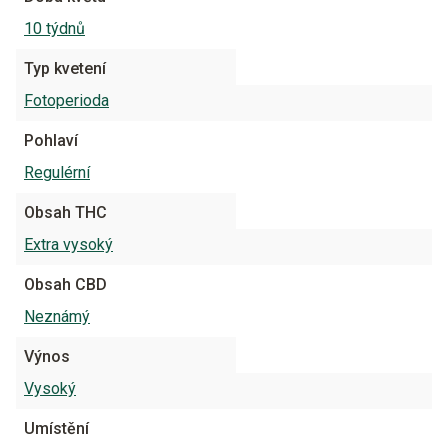
10 týdnů
Typ kvetení
Fotoperioda
Pohlaví
Regulérní
Obsah THC
Extra vysoký
Obsah CBD
Neznámý
Výnos
Vysoký
Umístění