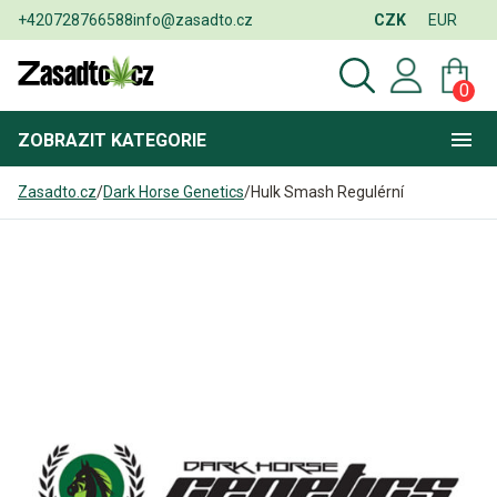
+420728766588
info@zasadto.cz
CZK
EUR
0
ZOBRAZIT
KATEGORIE
Zasadto.cz
/
Dark Horse Genetics
/
Hulk Smash Regulérní