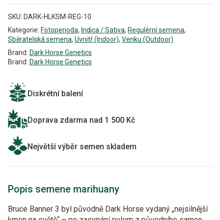
SKU:
DARK-HLKSM-REG-10
Kategorie:
Fotoperioda
,
Indica / Sativa
,
Regulérní semena
,
Sběratelská semena
,
Uvnitř (Indoor)
,
Venku (Outdoor)
Brand:
Dark Horse Genetics
Brand:
Dark Horse Genetics
Diskrétní balení
Doprava zdarma nad 1 500 Kč
Největší výběr semen skladem
Popis semene marihuany
Bruce Banner 3 byl původně Dark Horse vydaný „nejsilnější
kmen na světě“ – po zasypání pylem z původního samce