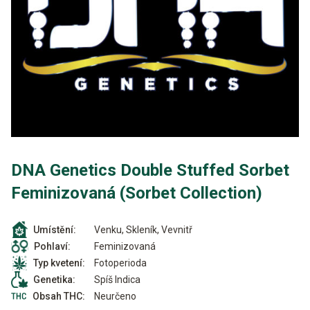
DNA Genetics Double Stuffed Sorbet
Feminizovaná (Sorbet Collection)
Venku, Skleník, Vevnitř
Umístění:
Feminizovaná
Pohlaví:
Fotoperioda
Typ kvetení:
Spíš Indica
Genetika:
Neurčeno
Obsah THC: