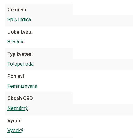
Genotyp
Spíš Indica
Doba květu
8 týdnů
Typ kvetení
Fotoperioda
Pohlaví
Feminizovaná
Obsah CBD
Neznámý
Výnos
Vysoký