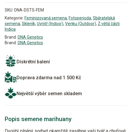
SKU:
DNA-DSTS-FEM
Kategorie:
Feminizovaná semena
,
Fotoperioda
,
Sběratelská
semena
,
Skleník
,
Uvnitř (Indoor)
,
Venku (Outdoor)
,
Z větší části
Indica
Brand:
DNA Genetics
Brand:
DNA Genetics
Diskrétní balení
Doprava zdarma nad 1 500 Kč
Největší výběr semen skladem
Popis semene marihuany
Dvojitý plněný sorbet okamžitě zasáhne vaši tvář a chuťové