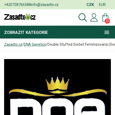
+420728766588
info@zasadto.cz
CZK
EUR
0
ZOBRAZIT
KATEGORIE
Zasadto.cz
/
DNA Genetics
/
Double Stuffed Sorbet Feminizovaná (Sor