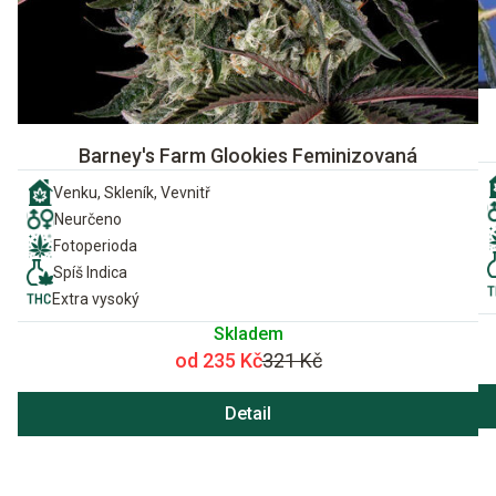
Barney's Farm Glookies Feminizovaná
Venku, Skleník, Vevnitř
Neurčeno
Fotoperioda
Spíš Indica
Extra vysoký
Skladem
od 235 Kč
321 Kč
Detail