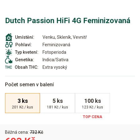
Dutch Passion HiFi 4G Feminizovaná
Venku, Skleník, Vevnitř
Umístění:
Feminizovaná
Pohlaví:
Fotoperioda
Typ kvetení:
Indica/Sativa
Genetika:
Extra vysoký
Obsah THC:
Počet semen v balení
3 ks
5 ks
100 ks
201 Kč / kus
181 Kč / kus
123 Kč / kus
Běžná cena:
732 Kč