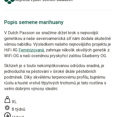
Popis semene marihuany
V Dutch Passion se snažíme držet krok s nejnovější
genetikou a naše severoamerická síť nám dodala skutečně
věrnou nabídku. Výsledkem našeho nejnovějšího projektu je
HiFi 4G
Feminizovaná
, zahrnuje několik skvělých genetik z
WiFi OG a naši oceněnou pryskyřicí zalitou Glueberry OG.
Sklizeň je s touto nekomplikovanou odrůdou snadná, je
jednoduchá na pěstování v široké škále pěstebních
podmínek. Díky skvělému terpenovému profilu, bujnému
růstu a husté vrstvě třpytivých trichomů je tato rostlina s
velmi dobrými výnosy ideální.
XL
8 týdnů