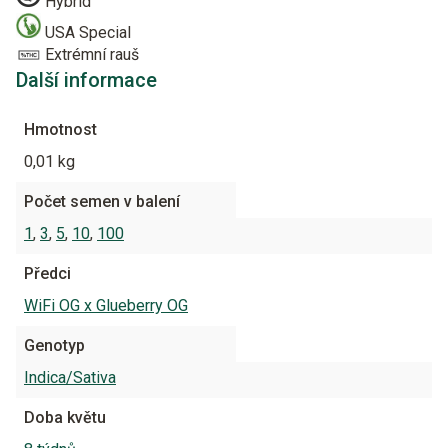
Hybrid
USA Special
Extrémní rauš
Další informace
Hmotnost
0,01 kg
Počet semen v balení
1
,
3
,
5
,
10
,
100
Předci
WiFi OG x Glueberry OG
Genotyp
Indica/Sativa
Doba květu