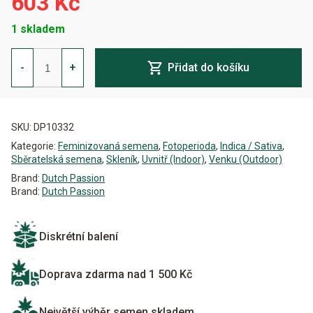
603 Kč
1 skladem
HiFi
4G
-
+
Přidat do košíku
Feminizovaná
množství
Alternative:
SKU:
DP10332
Kategorie:
Feminizovaná semena
,
Fotoperioda
,
Indica / Sativa
,
Sběratelská semena
,
Skleník
,
Uvnitř (Indoor)
,
Venku (Outdoor)
Brand:
Dutch Passion
Brand:
Dutch Passion
Diskrétní balení
Doprava zdarma nad 1 500 Kč
Největší výběr semen skladem