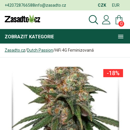
+420728766588
info@zasadto.cz
CZK
EUR
0
ZOBRAZIT
KATEGORIE
Zasadto.cz
/
Dutch Passion
/
HiFi 4G Feminizovaná
-18%