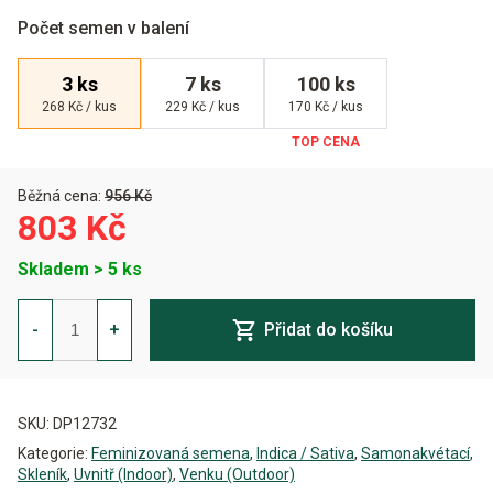
Počet semen v balení
3 ks
7 ks
100 ks
268 Kč / kus
229 Kč / kus
170 Kč / kus
Běžná cena:
956 Kč
803 Kč
Skladem > 5 ks
Trichome
&
-
+
Přidat do košíku
Cream
Auto
Feminizovaná
Alternative:
množství
SKU:
DP12732
Kategorie:
Feminizovaná semena
,
Indica / Sativa
,
Samonakvétací
,
Skleník
,
Uvnitř (Indoor)
,
Venku (Outdoor)