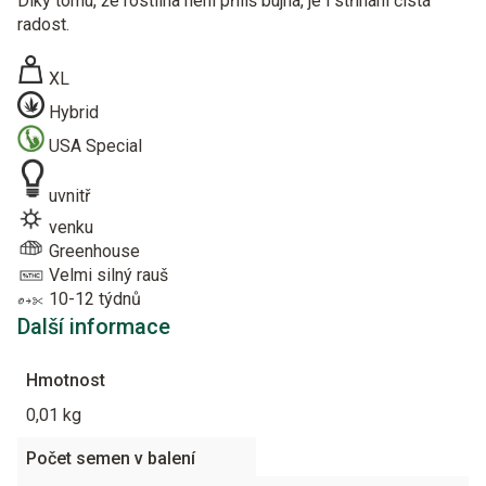
Díky tomu, že rostlina není příliš bujná, je i stříhání čistá
radost.
XL
Hybrid
USA Special
uvnitř
venku
Greenhouse
Velmi silný rauš
10-12 týdnů
Další informace
Hmotnost
0,01 kg
Počet semen v balení