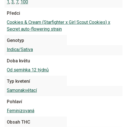
1
,
3
,
7
,
100
Předci
Cookies & Cream (Starfighter x Girl Scout Cookies) x
Secret auto-flowering strain
Genotyp
Indica/Sativa
Doba květu
Od semínka 12 týdnů
Typ kvetení
Samonakvétací
Pohlaví
Feminizovaná
Obsah THC