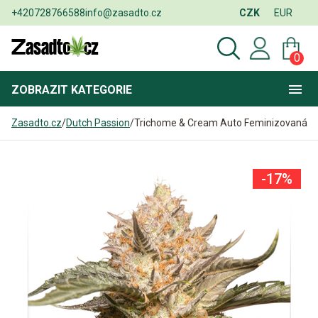
+420728766588
info@zasadto.cz
CZK
EUR
0
ZOBRAZIT
KATEGORIE
Zasadto.cz
/
Dutch Passion
/
Trichome & Cream Auto Feminizovaná
-17%