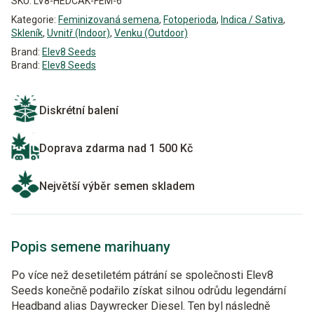
SKU:
LV8-HEDCAK-FEM-6
Kategorie:
Feminizovaná semena
,
Fotoperioda
,
Indica / Sativa
,
Skleník
,
Uvnitř (Indoor)
,
Venku (Outdoor)
Brand:
Elev8 Seeds
Brand:
Elev8 Seeds
Diskrétní balení
Doprava zdarma nad 1 500 Kč
Největší výběr semen skladem
Popis semene marihuany
Po více než desetiletém pátrání se společnosti Elev8
Seeds konečně podařilo získat silnou odrůdu legendární
Headband alias Daywrecker Diesel. Ten byl následně