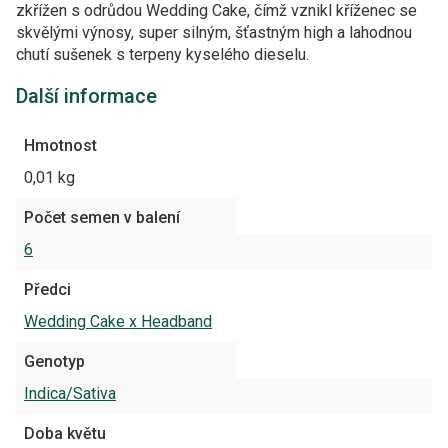
zkřížen s odrůdou Wedding Cake, čímž vznikl kříženec se
skvělými výnosy, super silným, šťastným high a lahodnou
chutí sušenek s terpeny kyselého dieselu.
Další informace
Hmotnost
0,01 kg
Počet semen v balení
6
Předci
Wedding Cake x Headband
Genotyp
Indica/Sativa
Doba květu