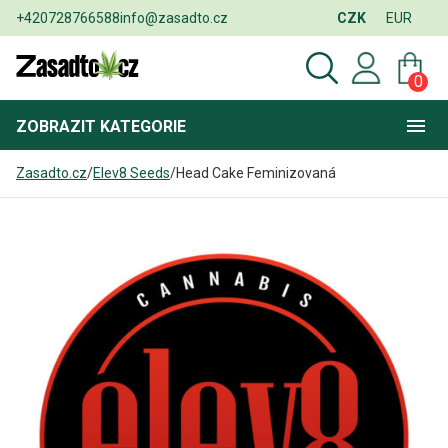
+420728766588
info@zasadto.cz
CZK
EUR
0
ZOBRAZIT
KATEGORIE
Zasadto.cz
/
Elev8 Seeds
/
Head Cake Feminizovaná