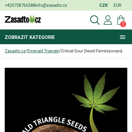
+420728766588
info@zasadto.cz
CZK
EUR
0
ZOBRAZIT
KATEGORIE
Zasadto.cz
/
Emerald Triangle
/
Critical Sour Diesel Feminizovaná