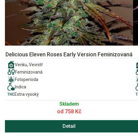
Delicious Eleven Roses Early Version Feminizovaná
Venku, Vevnitř
Feminizovaná
Fotoperioda
Indica
Extra vysoký
Skladem
od 758 Kč
Detail