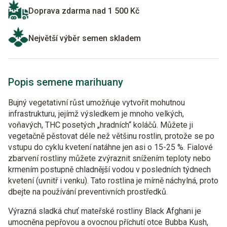
Doprava zdarma nad 1 500 Kč
Největší výběr semen skladem
Popis semene marihuany
Bujný vegetativní růst umožňuje vytvořit mohutnou
infrastrukturu, jejímž výsledkem je mnoho velkých,
voňavých, THC posetých „hradních“ koláčů. Můžete ji
vegetačně pěstovat déle než většinu rostlin, protože se po
vstupu do cyklu kvetení natáhne jen asi o 15-25 %. Fialové
zbarvení rostliny můžete zvýraznit snížením teploty nebo
krmením postupně chladnější vodou v posledních týdnech
kvetení (uvnitř i venku). Tato rostlina je mírně náchylná, proto
dbejte na používání preventivních prostředků.
Výrazná sladká chuť mateřské rostliny Black Afghani je
umocněna pepřovou a ovocnou příchutí otce Bubba Kush,