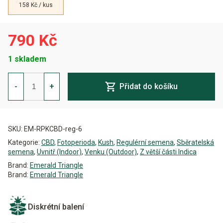
158 Kč / kus
790 Kč
1 skladem
Royal
Purple
-
+
Přidat do košíku
Kush
CBD
Regulérní
Alternative:
množství
SKU:
EM-RPKCBD-reg-6
Kategorie:
CBD
,
Fotoperioda
,
Kush
,
Regulérní semena
,
Sběratelská
semena
,
Uvnitř (Indoor)
,
Venku (Outdoor)
,
Z větší části Indica
Brand:
Emerald Triangle
Brand:
Emerald Triangle
Diskrétní balení