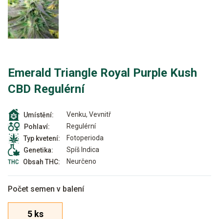
Emerald Triangle Royal Purple Kush
CBD Regulérní
Venku, Vevnitř
Umístění:
Regulérní
Pohlaví:
Fotoperioda
Typ kvetení:
Spíš Indica
Genetika:
Neurčeno
Obsah THC:
Počet semen v balení
5 ks