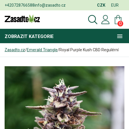
+420728766588
info@zasadto.cz
CZK
EUR
0
ZOBRAZIT
KATEGORIE
Zasadto.cz
/
Emerald Triangle
/
Royal Purple Kush CBD Regulérní