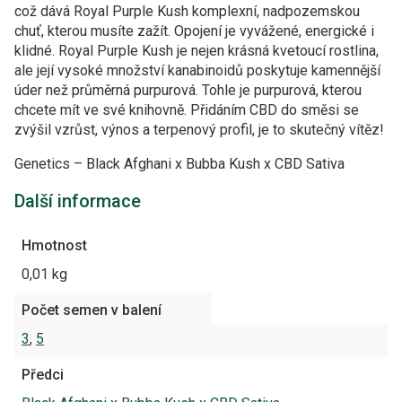
což dává Royal Purple Kush komplexní, nadpozemskou
chuť, kterou musíte zažít. Opojení je vyvážené, energické i
klidné. Royal Purple Kush je nejen krásná kvetoucí rostlina,
ale její vysoké množství kanabinoidů poskytuje kamennější
úder než průměrná purpurová. Tohle je purpurová, kterou
chcete mít ve své knihovně. Přidáním CBD do směsi se
zvýšil vzrůst, výnos a terpenový profil, je to skutečný vítěz!
Genetics – Black Afghani x Bubba Kush x CBD Sativa
Další informace
Hmotnost
0,01 kg
Počet semen v balení
3
,
5
Předci