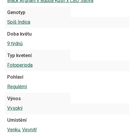
Black Afghani x Bubba Kush x CBD Sativa
Genotyp
Spíš Indica
Doba květu
9 týdnů
Typ kvetení
Fotoperioda
Pohlaví
Regulérní
Výnos
Vysoký
Umístění
Venku
,
Vevnitř