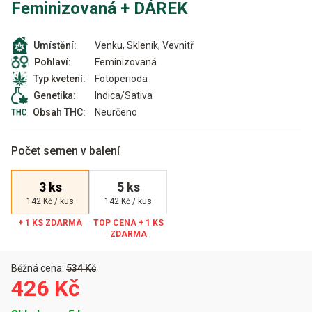
Feminizovaná + DÁREK
Venku, Skleník, Vevnitř
Umístění:
Feminizovaná
Pohlaví:
Fotoperioda
Typ kvetení:
Indica/Sativa
Genetika:
Neurčeno
Obsah THC:
Počet semen v balení
3 ks
5 ks
142 Kč / kus
142 Kč / kus
Běžná cena:
534 Kč
426 Kč