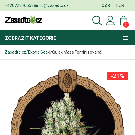
+420728766588
info@zasadto.cz
CZK
EUR
0
ZOBRAZIT
KATEGORIE
Zasadto.cz
/
Exotic Seed
/
Quick Mass Feminizovaná
-21%