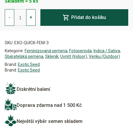
Skladem > 5 ks
Quick
Mass
-
+
Přidat do košíku
Feminizovaná
množství
Alternative:
SKU:
EXO-QUICK-FEM-3
Kategorie:
Feminizovaná semena
,
Fotoperioda
,
Indica / Sativa
,
Sběratelská semena
,
Skleník
,
Uvnitř (Indoor)
,
Venku (Outdoor)
Brand:
Exotic Seed
Brand:
Exotic Seed
Diskrétní balení
Doprava zdarma nad 1 500 Kč
Největší výběr semen skladem