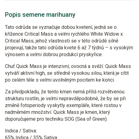
Popis semene marihuany
Tato odrůda se vyznačuje dobou kvetení, jedná se o
křížence Critical Mass a velmi rychlého White Widow x
Critical Mass, jehož vlastnosti se v této odrůdě silně
projevují, takže tato odrůda kvete 6 až 7 týdnů – s vysokým
výnosem a velmi dobrou produkcí pryskyřice.
Chuť Quick Mass je intenzivní, ovocná a svěží. Quick Mass
vytváří aktivní high, se středně vysokou silou, která je cítit
po celém těle s velmi uvolněným pocitem ke konci.
Za předpokladu, že tento kmen nemá příliš rozvětvenou
strukturu rostlin, je velmi nepravděpodobné, že by se při
změně fotoperiody vyskytly exempláře, které rostou v
nadměrném množství. Quick Mass je kmen, který
doporučujeme pro techniku SOG (Sea of Green).
Indica / Sativa:
65% Indica / 35% Sativa