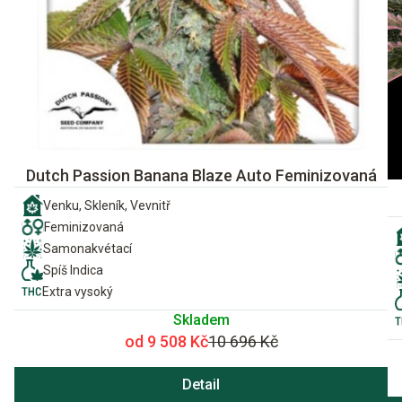
Dutch Passion Banana Blaze Auto Feminizovaná
Venku, Skleník, Vevnitř
Feminizovaná
Samonakvétací
Spíš Indica
Extra vysoký
Skladem
od 9 508 Kč
10 696 Kč
Detail