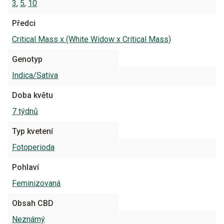
3
,
5
,
10
Předci
Critical Mass x (White Widow x Critical Mass)
Genotyp
Indica/Sativa
Doba květu
7 týdnů
Typ kvetení
Fotoperioda
Pohlaví
Feminizovaná
Obsah CBD
Neznámý