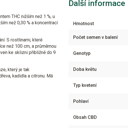
Další informace
ntem THC nižším než 1 %, u
ším než 0,30 % a koncentrací
Hmotnost
Počet semen v balení
í. S rostlinami, které
více než 100 cm, a průměrnou
en ke sklizni přibližně do 9
Genotyp
Doba květu
e, který je tak
řeva, kadidla a citronu. Má
Typ kvetení
Pohlaví
Obsah CBD