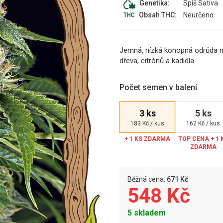
Spíš Sativa
Genetika:
Neurčeno
Obsah THC:
Jemná, nízká konopná odrůda m
dřeva, citrónů a kadidla.
Počet semen v balení
3 ks
5 ks
183 Kč / kus
162 Kč / kus
Běžná cena:
671 Kč
548 Kč
5 skladem