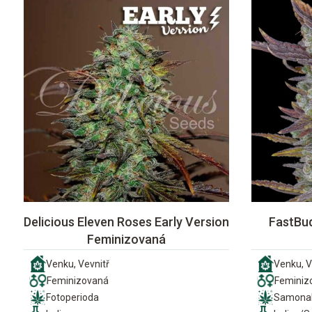
Delicious Eleven Roses Early Version
FastBud
Feminizovaná
Venku, Vevnitř
Venku, V
Feminizovaná
Feminiz
Fotoperioda
Samonak