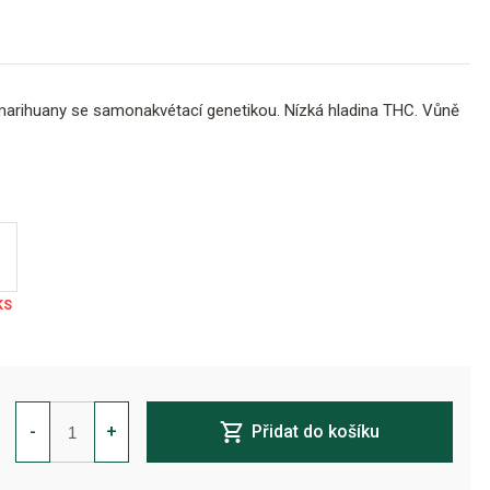
arihuany se samonakvétací genetikou. Nízká hladina THC. Vůně
Sir
Jack
-
+
Přidat do košíku
Pure
CBD
Auto