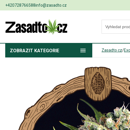
+420728766588
info@zasadto.cz
ZOBRAZIT
KATEGORIE
Zasadto.cz
/
Exo