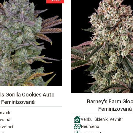
s Gorilla Cookies Auto
Barney's Farm Gloo
Feminizovaná
Feminizovaná
evnitř
Venku, Skleník, Vevnitř
ovaná
Neurčeno
vétací