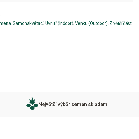
Feminizovaná
množství
3
emena
,
Samonakvétací
,
Uvnitř (Indoor)
,
Venku (Outdoor)
,
Z větší části
Největší výběr semen skladem