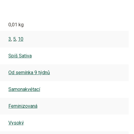
0,01 kg
3
,
5
,
10
Spíš Sativa
Od semínka 9 týdnů
Samonakvétací
Feminizovaná
Vysoký