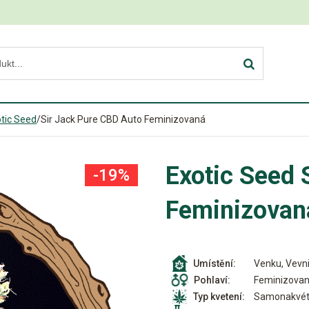
tic Seed
/
Sir Jack Pure CBD Auto Feminizovaná
Exotic Seed 
-19%
Feminizovan
Venku, Vevni
Umístění:
Feminizova
Pohlaví:
Samonakvét
Typ kvetení: