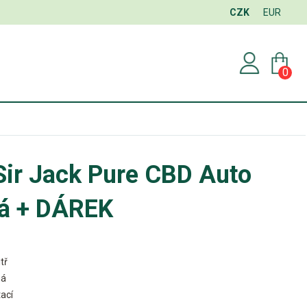
CZK
EUR
0
Sir Jack Pure CBD Auto
á + DÁREK
tř
ná
ací