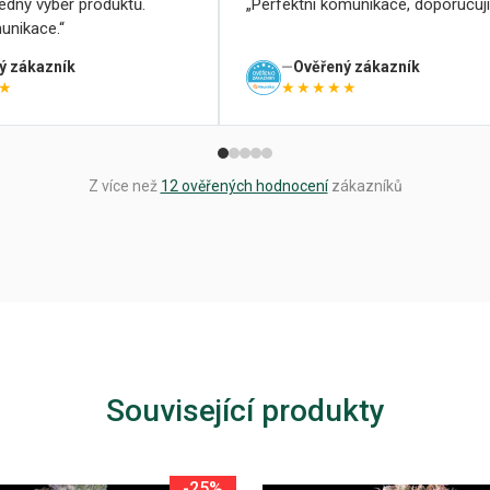
ledný výběr produktů.
Perfektní komunikace, doporučuji
unikace.
ý zákazník
Ověřený zákazník
★
★★★★★
Z více než
12 ověřených hodnocení
zákazníků
Související produkty
-25%