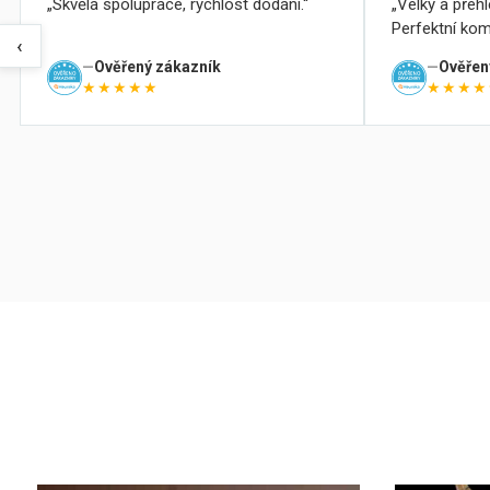
Skvělá spolupráce, rychlost dodání.
Velký a přeh
Perfektní kom
‹
Ověřený zákazník
Ověřen
★★★★★
★★★★