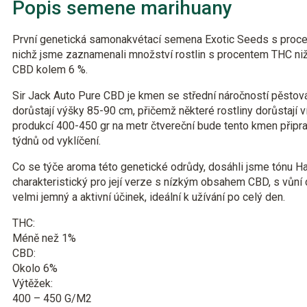
Popis semene marihuany
První genetická samonakvétací semena Exotic Seeds s proce
nichž jsme zaznamenali množství rostlin s procentem THC niž
CBD kolem 6 %.
Sir Jack Auto Pure CBD je kmen se střední náročností pěstován
dorůstají výšky 85-90 cm, přičemž některé rostliny dorůstají 
produkcí 400-450 gr na metr čtvereční bude tento kmen připrav
týdnů od vyklíčení.
Co se týče aroma této genetické odrůdy, dosáhli jsme tónu Haz
charakteristický pro její verze s nízkým obsahem CBD, s vůní d
velmi jemný a aktivní účinek, ideální k užívání po celý den.
THC:
Méně než 1%
CBD:
Okolo 6%
Výtěžek:
400 – 450 G/M2