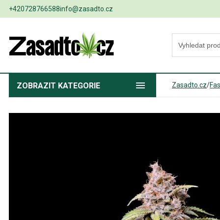
+420728766588
info@zasadto.cz
ZOBRAZIT
KATEGORIE
Zasadto.cz
/
Fa