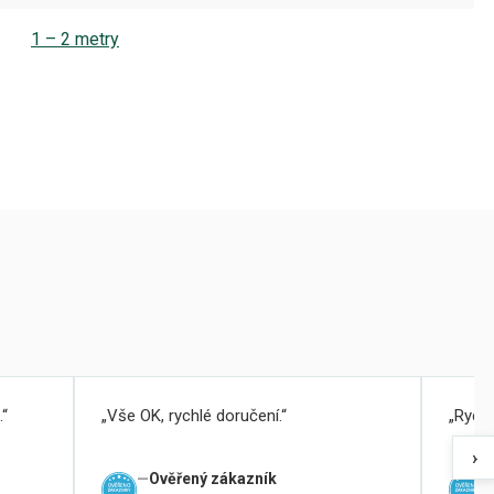
1 – 2 metry
.
Vše OK, rychlé doručení.
Rychl
›
Ověřený zákazník