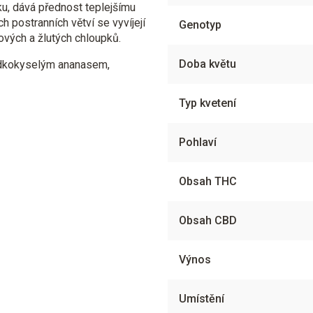
u, dává přednost teplejšímu
ch postranních větví se vyvíjejí
Genotyp
ových a žlutých chloupků.
Doba květu
adkokyselým ananasem,
Typ kvetení
Pohlaví
Obsah THC
Obsah CBD
Výnos
Umístění