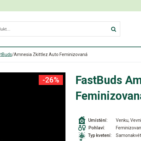
stBuds
/
Amnesia Zkittlez Auto Feminizovaná
FastBuds Amn
-26%
Feminizovan
Venku, Vevni
Umístění:
Feminizova
Pohlaví:
Samonakvét
Typ kvetení: