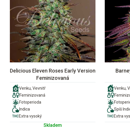
Delicious Eleven Roses Early Version
Barne
Feminizovaná
Venku, Vevnitř
Venku, V
Feminizovaná
Feminiz
Fotoperioda
Fotoper
Indica
Spíš Indi
Extra vysoký
Extra vy
Skladem