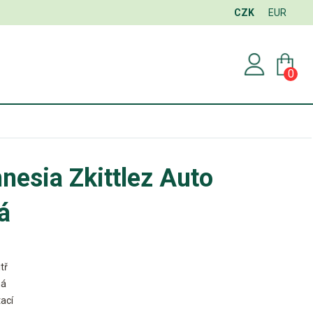
CZK
EUR
0
esia Zkittlez Auto
á
tř
ná
ací