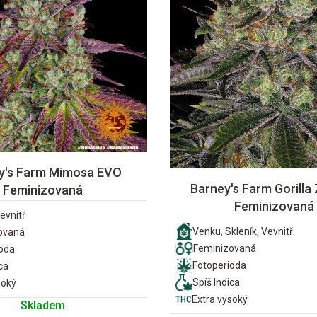
y's Farm Mimosa EVO
Barney's Farm Gorilla 
Feminizovaná
Feminizovaná
evnitř
Venku, Skleník, Vevnitř
ovaná
Feminizovaná
ioda
Fotoperioda
ca
Spíš Indica
soký
Extra vysoký
Skladem