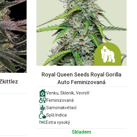
Royal Queen Seeds Royal Gorilla
Zkittlez
Auto Feminizovaná
Venku, Skleník, Vevnitř
Feminizovaná
Samonakvétací
Spíš Indica
Extra vysoký
Skladem