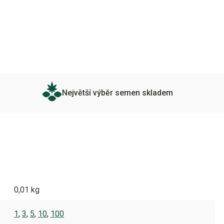
Největší výběr semen skladem
0,01 kg
1
,
3
,
5
,
10
,
100