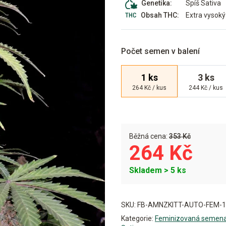
Spíš Sativa
Genetika:
Extra vysoký
Obsah THC:
Počet semen v balení
1 ks
3 ks
264 Kč / kus
244 Kč / kus
Běžná cena:
353 Kč
264 Kč
Skladem > 5 ks
Alternative:
SKU:
FB-AMNZKITT-AUTO-FEM-1
Kategorie:
Feminizovaná semen