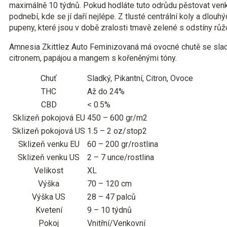
maximálně 10 týdnů. Pokud hodláte tuto odrůdu pěstovat venk
podnebí, kde se jí daří nejlépe. Z tlusté centrální koly a dlouhý
pupeny, které jsou v době zralosti tmavě zelené s odstíny růž
Amnesia Zkittlez Auto Feminizovaná má ovocné chutě se sl
citronem, papájou a mangem s kořeněnými tóny.
Chuť
Sladký, Pikantní, Citron, Ovoce
THC
Až do 24%
CBD
< 0.5%
Sklizeň pokojová EU
450 – 600 gr/m2
Sklizeň pokojová US
1.5 – 2 oz/stop2
Sklizeň venku EU
60 – 200 gr/rostlina
Sklizeň venku US
2 – 7 unce/rostlina
Velikost
XL
Výška
70 – 120 cm
Výška US
28 – 47 palců
Kvetení
9 – 10 týdnů
Pokoj
Vnitřní/Venkovní