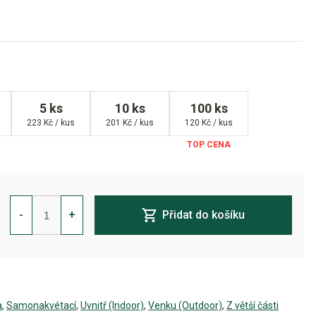
5 ks
10 ks
100 ks
223 Kč / kus
201 Kč / kus
120 Kč / kus
Amnesia
Zkittlez
-
+
Přidat do košíku
Auto
Feminizovaná
množství
a
,
Samonakvétací
,
Uvnitř (Indoor)
,
Venku (Outdoor)
,
Z větší části