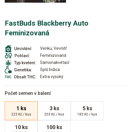
FastBuds Blackberry Auto
Feminizovaná
Venku, Vevnitř
Umístění:
Feminizovaná
Pohlaví:
Samonakvétací
Typ kvetení:
Spíš Indica
Genetika:
Extra vysoký
Obsah THC:
Počet semen v balení
1 ks
3 ks
5 ks
223 Kč / kus
203 Kč / kus
183 Kč / kus
10 ks
100 ks