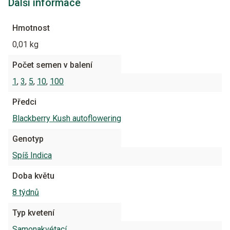
Další informace
Hmotnost
0,01 kg
Počet semen v balení
1
,
3
,
5
,
10
,
100
Předci
Blackberry Kush autoflowering
Genotyp
Spíš Indica
Doba květu
8 týdnů
Typ kvetení
Samonakvétací