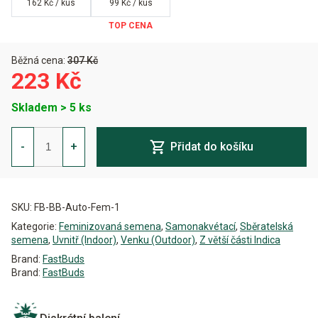
162 Kč / kus
99 Kč / kus
Běžná cena:
307 Kč
223 Kč
Skladem > 5 ks
Blackberry
Auto
-
+
Přidat do košíku
Feminizovaná
množství
Alternative:
SKU:
FB-BB-Auto-Fem-1
Kategorie:
Feminizovaná semena
,
Samonakvétací
,
Sběratelská
semena
,
Uvnitř (Indoor)
,
Venku (Outdoor)
,
Z větší části Indica
Brand:
FastBuds
Brand:
FastBuds