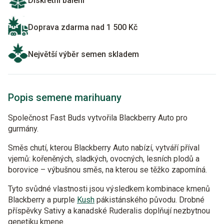
Diskrétní balení
Doprava zdarma nad 1 500 Kč
Největší výběr semen skladem
Popis semene marihuany
Společnost Fast Buds vytvořila Blackberry Auto pro
gurmány.
Směs chutí, kterou Blackberry Auto nabízí, vytváří příval
vjemů: kořeněných, sladkých, ovocných, lesních plodů a
borovice – výbušnou směs, na kterou se těžko zapomíná.
Tyto svůdné vlastnosti jsou výsledkem kombinace kmenů
Blackberry a purple
Kush
pákistánského původu. Drobné
příspěvky Sativy a kanadské Ruderalis doplňují nezbytnou
genetiku kmene.