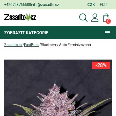
+420728766588
info@zasadto.cz
CZK
EUR
0
ZOBRAZIT
KATEGORIE
Zasadto.cz
/
FastBuds
/
Blackberry Auto Feminizovaná
-28%