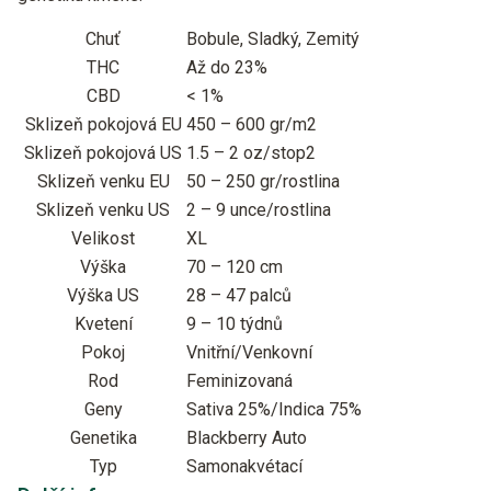
Chuť
Bobule, Sladký, Zemitý
THC
Až do 23%
CBD
< 1%
Sklizeň pokojová EU
450 – 600 gr/m2
Sklizeň pokojová US
1.5 – 2 oz/stop2
Sklizeň venku EU
50 – 250 gr/rostlina
Sklizeň venku US
2 – 9 unce/rostlina
Velikost
XL
Výška
70 – 120 cm
Výška US
28 – 47 palců
Kvetení
9 – 10 týdnů
Pokoj
Vnitřní/Venkovní
Rod
Feminizovaná
Geny
Sativa 25%/Indica 75%
Genetika
Blackberry Auto
Typ
Samonakvétací